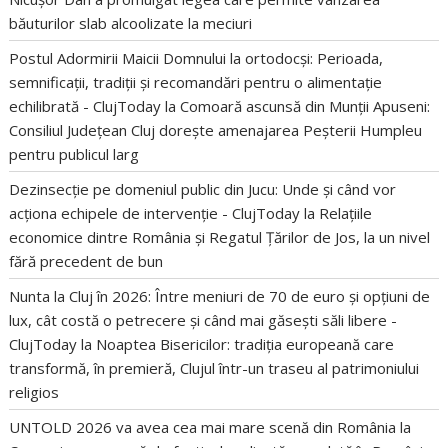
băuturilor slab alcoolizate la meciuri
Postul Adormirii Maicii Domnului la ortodocși: Perioada,
semnificații, tradiții și recomandări pentru o alimentație
echilibrată - ClujToday
la
Comoară ascunsă din Munții Apuseni:
Consiliul Județean Cluj dorește amenajarea Peșterii Humpleu
pentru publicul larg
Dezinsecție pe domeniul public din Jucu: Unde și când vor
acționa echipele de intervenție - ClujToday
la
Relațiile
economice dintre România și Regatul Țărilor de Jos, la un nivel
fără precedent de bun
Nunta la Cluj în 2026: Între meniuri de 70 de euro și opțiuni de
lux, cât costă o petrecere și când mai găsești săli libere -
ClujToday
la
Noaptea Bisericilor: tradiția europeană care
transformă, în premieră, Clujul într-un traseu al patrimoniului
religios
UNTOLD 2026 va avea cea mai mare scenă din România
la