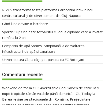
RIVUS transformă fosta platformă Carbochim într-un nou
centru cultural și de divertisment din Cluj-Napoca
Când luna devine o întrebare
SportinCluj: Cine este fotbalistul cu două diplome care a învățat
româna la 2 ani
Compania de Apă Someș, campioană la dezvoltarea
infrastructurii de apă și canalizare
Universitatea Cluj a câștigat partida cu FC Botoșani
Comentarii recente
Weekend de foc la Cluj: Avertizările Cod Galben de caniculă și
nopți tropicale rămân valabile până duminică - ClujToday
la
Berea revine pe stadioanele din România: Președintele
Nicușor Dan a promulgat legea care permite vânzarea