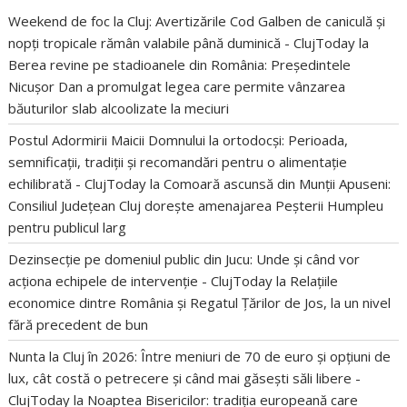
Weekend de foc la Cluj: Avertizările Cod Galben de caniculă și
nopți tropicale rămân valabile până duminică - ClujToday
la
Berea revine pe stadioanele din România: Președintele
Nicușor Dan a promulgat legea care permite vânzarea
băuturilor slab alcoolizate la meciuri
Postul Adormirii Maicii Domnului la ortodocși: Perioada,
semnificații, tradiții și recomandări pentru o alimentație
echilibrată - ClujToday
la
Comoară ascunsă din Munții Apuseni:
Consiliul Județean Cluj dorește amenajarea Peșterii Humpleu
pentru publicul larg
Dezinsecție pe domeniul public din Jucu: Unde și când vor
acționa echipele de intervenție - ClujToday
la
Relațiile
economice dintre România și Regatul Țărilor de Jos, la un nivel
fără precedent de bun
Nunta la Cluj în 2026: Între meniuri de 70 de euro și opțiuni de
lux, cât costă o petrecere și când mai găsești săli libere -
ClujToday
la
Noaptea Bisericilor: tradiția europeană care