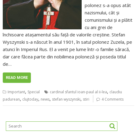
polonez s-a opus atât
nazismului, cât și
comunismului și a plătit
cu ani grei de
închisoare atașamentul său față de valorile creștine. Stefan
Wyszynski s-a născut în anul 1901, în satul polonez Zuzela, pe
atunci în Imperiul Rus. El a venit pe lume într-o familie săracă,
dar care făcea parte din nobilimea poloneză și poseda titlul
de…
READ MORE
,
,
Important
Special
cardinal sfantul ioan-paul al ii-lea
claudiu
,
,
,
,
padurean
clujtoday
news
stefan wyszynski
stiri
4 Comments