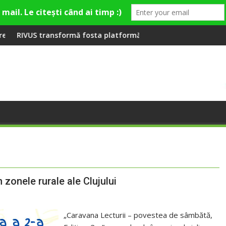
mieră la Fashion Village
rmă fosta platformă Carbochim într-un nou centru cultural și 
Când luna devine o în
 zonele rurale ale Clujului
„Caravana Lecturii – povestea de sâmbătă,