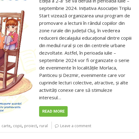
Ediția a 2-a” se va derula în perioada iulie –
septembrie 2024. Inițiativa Asociației Triplu
Start vizează organizarea unui program de
promovare a lecturii în rândul copiilor din
zone rurale din județul Cluj, în vederea
reducerii decalajului educațional dintre copiii
din mediul rural și cei din centrele urbane
dezvoltate. Astfel, în perioada iulie –
septembrie 2024 vor fi organizate o serie
de evenimente în localitățile Morlaca,
Panticeu și Dezmir, evenimente care vor
cuprinde lecturi colective, atractive, și alte
activități conexe care să stimuleze
interesul…
READ MORE
,
,
,
,
carte
copii
proiect
rural
Leave a comment