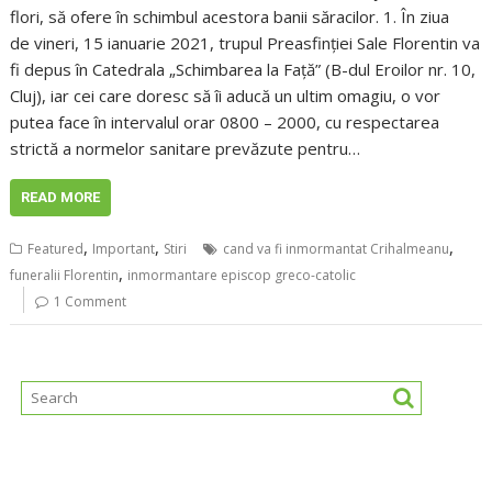
flori, să ofere în schimbul acestora banii săracilor. 1. În ziua
de vineri, 15 ianuarie 2021, trupul Preasfinției Sale Florentin va
fi depus în Catedrala „Schimbarea la Față” (B-dul Eroilor nr. 10,
Cluj), iar cei care doresc să îi aducă un ultim omagiu, o vor
putea face în intervalul orar 0800 – 2000, cu respectarea
strictă a normelor sanitare prevăzute pentru…
READ MORE
,
,
,
Featured
Important
Stiri
cand va fi inmormantat Crihalmeanu
,
funeralii Florentin
inmormantare episcop greco-catolic
1 Comment