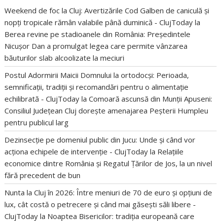
Weekend de foc la Cluj: Avertizările Cod Galben de caniculă și
nopți tropicale rămân valabile până duminică - ClujToday
la
Berea revine pe stadioanele din România: Președintele
Nicușor Dan a promulgat legea care permite vânzarea
băuturilor slab alcoolizate la meciuri
Postul Adormirii Maicii Domnului la ortodocși: Perioada,
semnificații, tradiții și recomandări pentru o alimentație
echilibrată - ClujToday
la
Comoară ascunsă din Munții Apuseni:
Consiliul Județean Cluj dorește amenajarea Peșterii Humpleu
pentru publicul larg
Dezinsecție pe domeniul public din Jucu: Unde și când vor
acționa echipele de intervenție - ClujToday
la
Relațiile
economice dintre România și Regatul Țărilor de Jos, la un nivel
fără precedent de bun
Nunta la Cluj în 2026: Între meniuri de 70 de euro și opțiuni de
lux, cât costă o petrecere și când mai găsești săli libere -
ClujToday
la
Noaptea Bisericilor: tradiția europeană care