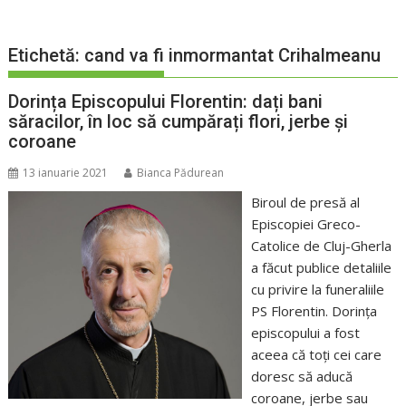
Etichetă:
cand va fi inmormantat Crihalmeanu
Dorința Episcopului Florentin: dați bani
săracilor, în loc să cumpărați flori, jerbe și
coroane
13 ianuarie 2021
Bianca Pădurean
Biroul de presă al
Episcopiei Greco-
Catolice de Cluj-Gherla
a făcut publice detaliile
cu privire la funeraliile
PS Florentin. Dorința
episcopului a fost
aceea că toți cei care
doresc să aducă
coroane, jerbe sau