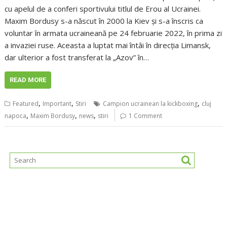
cu apelul de a conferi sportivului titlul de Erou al Ucrainei.
Maxim Bordusy s-a născut în 2000 la Kiev şi s-a înscris ca
voluntar în armata ucraineană pe 24 februarie 2022, în prima zi
a invaziei ruse. Aceasta a luptat mai întâi în direcţia Limansk,
dar ulterior a fost transferat la „Azov” în…
READ MORE
,
,
,
Featured
Important
Stiri
Campion ucrainean la kickboxing
cluj
,
,
,
napoca
Maxim Bordusy
news
stiri
1 Comment