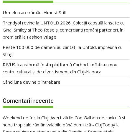
Urmele care rămân: Almost Still
Trendyol revine la UNTOLD 2026: Colecții capsulă lansate cu
Gina, Smiley și Theo Rose și comercianți români parteneri, în
premieră la Fashion Village
Peste 100 000 de oameni au cântat, la Untold, împreună cu
Sting
RIVUS transformă fosta platformă Carbochim într-un nou
centru cultural și de divertisment din Cluj-Napoca
Când luna devine o întrebare
Comentarii recente
Weekend de foc la Cluj: Avertizările Cod Galben de caniculă și
nopți tropicale rămân valabile până duminică - ClujToday
la
Berea revine pe stadioanele din România: Președintele