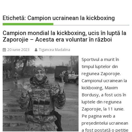
Etichetă:
Campion ucrainean la kickboxing
Campion mondial la kickboxing, ucis în luptă la
Zaporojie – Acesta era voluntar în război
20 iunie 2023
Tigancea Madalina
Sportivul a murit în
timpul luptelor din
regiunea Zaporojie.
Campionul ucrainean la
kickboxing, Maxim
Bordusy, a fost ucis în
luptele din regiunea
Zaporojie, la 11 iunie.
Pe pagina web a
preşedintelui ucrainean
a fost postată o petiţie