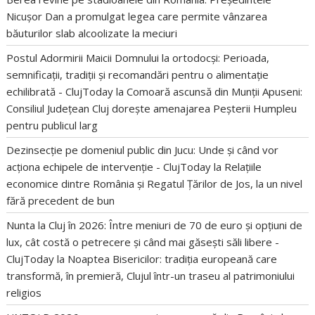
Nicușor Dan a promulgat legea care permite vânzarea
băuturilor slab alcoolizate la meciuri
Postul Adormirii Maicii Domnului la ortodocși: Perioada,
semnificații, tradiții și recomandări pentru o alimentație
echilibrată - ClujToday
la
Comoară ascunsă din Munții Apuseni:
Consiliul Județean Cluj dorește amenajarea Peșterii Humpleu
pentru publicul larg
Dezinsecție pe domeniul public din Jucu: Unde și când vor
acționa echipele de intervenție - ClujToday
la
Relațiile
economice dintre România și Regatul Țărilor de Jos, la un nivel
fără precedent de bun
Nunta la Cluj în 2026: Între meniuri de 70 de euro și opțiuni de
lux, cât costă o petrecere și când mai găsești săli libere -
ClujToday
la
Noaptea Bisericilor: tradiția europeană care
transformă, în premieră, Clujul într-un traseu al patrimoniului
religios