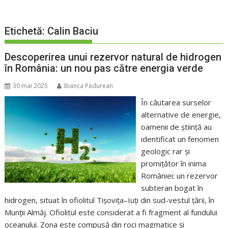
Etichetă:
Calin Baciu
Descoperirea unui rezervor natural de hidrogen
în România: un nou pas către energia verde
30 mai 2025
Bianca Pădurean
În căutarea surselor
alternative de energie,
oamenii de știință au
identificat un fenomen
geologic rar și
promițător în inima
României: un rezervor
subteran bogat în
hidrogen, situat în ofiolitul Tișovița–Iuți din sud-vestul țării, în
Munţii Almăj. Ofiolitul este considerat a fi fragment al fundului
oceanului. Zona este compusă din roci magmatice și