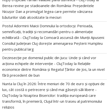
Berea revine pe stadioanele din România: Președintele
Nicușor Dan a promulgat legea care permite vânzarea
băuturilor slab alcoolizate la meciuri
Postul Adormirii Maicii Domnului la ortodocși: Perioada,
semnificații, tradiții și recomandări pentru o alimentație
echilibrată - ClujToday
la
Comoară ascunsă din Munții Apuseni:
Consiliul Județean Cluj dorește amenajarea Peșterii Humpleu
pentru publicul larg
Dezinsecție pe domeniul public din Jucu: Unde și când vor
acționa echipele de intervenție - ClujToday
la
Relațiile
economice dintre România și Regatul Țărilor de Jos, la un nivel
fără precedent de bun
Nunta la Cluj în 2026: Între meniuri de 70 de euro și opțiuni de
lux, cât costă o petrecere și când mai găsești săli libere -
ClujToday
la
Noaptea Bisericilor: tradiția europeană care
transformă, în premieră, Clujul într-un traseu al patrimoniului
religios