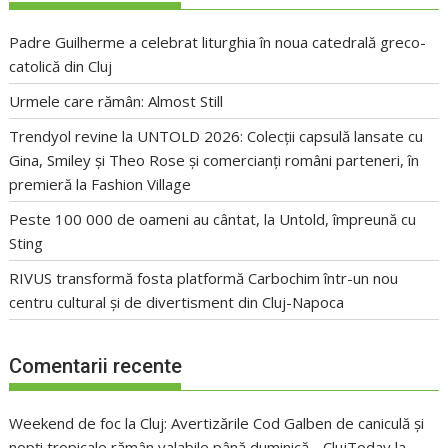
Padre Guilherme a celebrat liturghia în noua catedrală greco-
catolică din Cluj
Urmele care rămân: Almost Still
Trendyol revine la UNTOLD 2026: Colecții capsulă lansate cu
Gina, Smiley și Theo Rose și comercianți români parteneri, în
premieră la Fashion Village
Peste 100 000 de oameni au cântat, la Untold, împreună cu
Sting
RIVUS transformă fosta platformă Carbochim într-un nou
centru cultural și de divertisment din Cluj-Napoca
Comentarii recente
Weekend de foc la Cluj: Avertizările Cod Galben de caniculă și
nopți tropicale rămân valabile până duminică - ClujToday
la