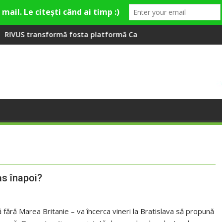
la Fashion Village
osta platformă Carbochim într-un nou centru cultural și de div
Când luna devine o întrebar
as înapoi?
 fără Marea Britanie – va încerca vineri la Bratislava să propună