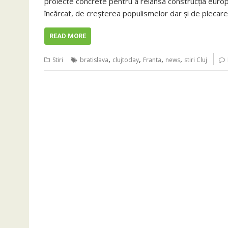
proiecte concrete pentru a relansa construcţia euro
încărcat, de creşterea populismelor dar şi de plecare
READ MORE
,
,
,
,
Stiri
bratislava
clujtoday
Franta
news
stiri Cluj