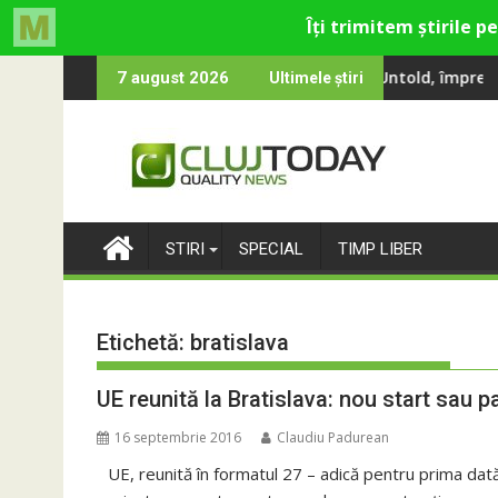
Skip
Smiley și Theo Rose și comercianți români parteneri, în premieră 
000 de oameni au cântat, la Untold, împreună cu Sting
RIVUS transformă f
7 august 2026
Ultimele știri
to
content
STIRI
SPECIAL
TIMP LIBER
Etichetă:
bratislava
UE reunită la Bratislava: nou start sau p
16 septembrie 2016
Claudiu Padurean
UE, reunită în formatul 27 – adică pentru prima dată