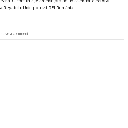
peană. O construcţie ameninţată de un calendar electoral
a Regatului Unit, potrivit RFI România.
Leave a comment