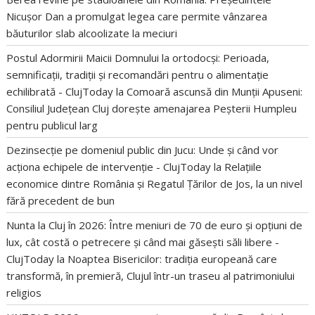
Nicușor Dan a promulgat legea care permite vânzarea
băuturilor slab alcoolizate la meciuri
Postul Adormirii Maicii Domnului la ortodocși: Perioada,
semnificații, tradiții și recomandări pentru o alimentație
echilibrată - ClujToday
la
Comoară ascunsă din Munții Apuseni:
Consiliul Județean Cluj dorește amenajarea Peșterii Humpleu
pentru publicul larg
Dezinsecție pe domeniul public din Jucu: Unde și când vor
acționa echipele de intervenție - ClujToday
la
Relațiile
economice dintre România și Regatul Țărilor de Jos, la un nivel
fără precedent de bun
Nunta la Cluj în 2026: Între meniuri de 70 de euro și opțiuni de
lux, cât costă o petrecere și când mai găsești săli libere -
ClujToday
la
Noaptea Bisericilor: tradiția europeană care
transformă, în premieră, Clujul într-un traseu al patrimoniului
religios