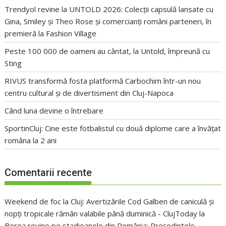
Trendyol revine la UNTOLD 2026: Colecții capsulă lansate cu
Gina, Smiley și Theo Rose și comercianți români parteneri, în
premieră la Fashion Village
Peste 100 000 de oameni au cântat, la Untold, împreună cu
Sting
RIVUS transformă fosta platformă Carbochim într-un nou
centru cultural și de divertisment din Cluj-Napoca
Când luna devine o întrebare
SportinCluj: Cine este fotbalistul cu două diplome care a învățat
româna la 2 ani
Comentarii recente
Weekend de foc la Cluj: Avertizările Cod Galben de caniculă și
nopți tropicale rămân valabile până duminică - ClujToday
la
Berea revine pe stadioanele din România: Președintele