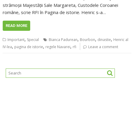
strămoșii Majestății Sale Margareta, Custodele Coroanei
române, scrie RFI în Pagina de istorie. Henric s-a…
READ MORE
,
,
,
,
Important
Special
Bianca Padurean
Bourbon
dinastie
Henric al
,
,
,
IV-lea
pagina de istorie
regele Navarei
rfi
Leave a comment