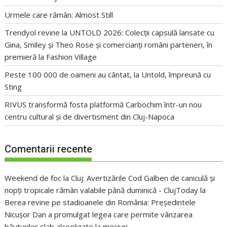
Urmele care rămân: Almost Still
Trendyol revine la UNTOLD 2026: Colecții capsulă lansate cu
Gina, Smiley și Theo Rose și comercianți români parteneri, în
premieră la Fashion Village
Peste 100 000 de oameni au cântat, la Untold, împreună cu
Sting
RIVUS transformă fosta platformă Carbochim într-un nou
centru cultural și de divertisment din Cluj-Napoca
Comentarii recente
Weekend de foc la Cluj: Avertizările Cod Galben de caniculă și
nopți tropicale rămân valabile până duminică - ClujToday
la
Berea revine pe stadioanele din România: Președintele
Nicușor Dan a promulgat legea care permite vânzarea
băuturilor slab alcoolizate la meciuri