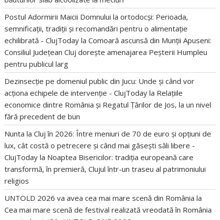
Postul Adormirii Maicii Domnului la ortodocși: Perioada,
semnificații, tradiții și recomandări pentru o alimentație
echilibrată - ClujToday
la
Comoară ascunsă din Munții Apuseni:
Consiliul Județean Cluj dorește amenajarea Peșterii Humpleu
pentru publicul larg
Dezinsecție pe domeniul public din Jucu: Unde și când vor
acționa echipele de intervenție - ClujToday
la
Relațiile
economice dintre România și Regatul Țărilor de Jos, la un nivel
fără precedent de bun
Nunta la Cluj în 2026: Între meniuri de 70 de euro și opțiuni de
lux, cât costă o petrecere și când mai găsești săli libere -
ClujToday
la
Noaptea Bisericilor: tradiția europeană care
transformă, în premieră, Clujul într-un traseu al patrimoniului
religios
UNTOLD 2026 va avea cea mai mare scenă din România
la
Cea mai mare scenă de festival realizată vreodată în România