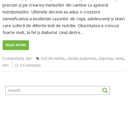
precum și pe crearea meniurilor din cantine cu ajutorul
nutriționiștilor. Ultimele decenii au adus o creștere
semnificativă a incidenței cazurilor de copii, adolescenți și tineri
care suferă de diferite boli de nutriție. Obezitatea a crescut
foarte mult, la fel și diabetul. Unul dintre…
READ MORE
,
,
,
,
,
Important
Stiri
boli de nutritie
claudiu padurean
clujtoday
news
stiri
3 Comments