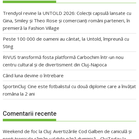
Trendyol revine la UNTOLD 2026: Colecții capsulă lansate cu
Gina, Smiley și Theo Rose și comercianți români parteneri, în
premieră la Fashion Village
Peste 100 000 de oameni au cântat, la Untold, împreună cu
Sting
RIVUS transformă fosta platformă Carbochim într-un nou
centru cultural și de divertisment din Cluj-Napoca
Când luna devine o întrebare
SportinCluj: Cine este fotbalistul cu două diplome care a învățat
româna la 2 ani
Comentarii recente
Weekend de foc la Cluj: Avertizările Cod Galben de caniculă și
nopți tropicale rămân valabile până duminică - ClujToday
la