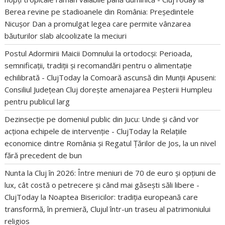
Berea revine pe stadioanele din România: Președintele
Nicușor Dan a promulgat legea care permite vânzarea
băuturilor slab alcoolizate la meciuri
Postul Adormirii Maicii Domnului la ortodocși: Perioada,
semnificații, tradiții și recomandări pentru o alimentație
echilibrată - ClujToday
la
Comoară ascunsă din Munții Apuseni:
Consiliul Județean Cluj dorește amenajarea Peșterii Humpleu
pentru publicul larg
Dezinsecție pe domeniul public din Jucu: Unde și când vor
acționa echipele de intervenție - ClujToday
la
Relațiile
economice dintre România și Regatul Țărilor de Jos, la un nivel
fără precedent de bun
Nunta la Cluj în 2026: Între meniuri de 70 de euro și opțiuni de
lux, cât costă o petrecere și când mai găsești săli libere -
ClujToday
la
Noaptea Bisericilor: tradiția europeană care
transformă, în premieră, Clujul într-un traseu al patrimoniului
religios