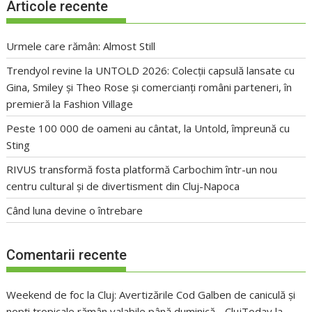
Articole recente
Urmele care rămân: Almost Still
Trendyol revine la UNTOLD 2026: Colecții capsulă lansate cu
Gina, Smiley și Theo Rose și comercianți români parteneri, în
premieră la Fashion Village
Peste 100 000 de oameni au cântat, la Untold, împreună cu
Sting
RIVUS transformă fosta platformă Carbochim într-un nou
centru cultural și de divertisment din Cluj-Napoca
Când luna devine o întrebare
Comentarii recente
Weekend de foc la Cluj: Avertizările Cod Galben de caniculă și
nopți tropicale rămân valabile până duminică - ClujToday
la