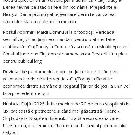
Berea revine pe stadioanele din România: Președintele
Nicușor Dan a promulgat legea care permite vânzarea
băuturilor slab alcoolizate la meciuri
Postul Adormirii Maicii Domnului la ortodocși: Perioada,
semnificații, tradiții și recomandări pentru o alimentație
echilibrată - ClujToday
la
Comoară ascunsă din Munții Apuseni:
Consiliul Județean Cluj dorește amenajarea Peșterii Humpleu
pentru publicul larg
Dezinsecție pe domeniul public din Jucu: Unde și când vor
acționa echipele de intervenție - ClujToday
la
Relațiile
economice dintre România și Regatul Țărilor de Jos, la un nivel
fără precedent de bun
Nunta la Cluj în 2026: Între meniuri de 70 de euro și opțiuni de
lux, cât costă o petrecere și când mai găsești săli libere -
ClujToday
la
Noaptea Bisericilor: tradiția europeană care
transformă, în premieră, Clujul într-un traseu al patrimoniului
religios