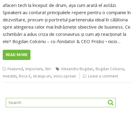
afaceri tech la început de drum, așa cum arată el astăzi.
Speakerii au conturat principalele repere pentru o companie în
dezvoltare, precum și portretul partenerului ideal în călătoria
spre atingerea celor mai îndrăznețe obiective de business. Ce
schimbări a adus criza de coronavirus și cum ați reacționat la
ele? Bogdan Colceriu – co-fondator & CEO Frisbo • nicio…
READ MORE
,
,
,
,
Featured
Important
Stiri
Alexandru Bogdan
Bogdan Colceriu
,
,
,
investitii
Roca X
stratup-uri
voicu oprean
Leave a comment