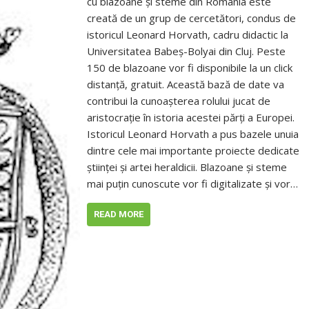
cu blazoane și steme din România este
creată de un grup de cercetători, condus de
istoricul Leonard Horvath, cadru didactic la
Universitatea Babeș-Bolyai din Cluj. Peste
150 de blazoane vor fi disponibile la un click
distanță, gratuit. Această bază de date va
contribui la cunoașterea rolului jucat de
aristocrație în istoria acestei părți a Europei.
Istoricul Leonard Horvath a pus bazele unuia
dintre cele mai importante proiecte dedicate
științei și artei heraldicii. Blazoane și steme
mai puțin cunoscute vor fi digitalizate și vor…
READ MORE