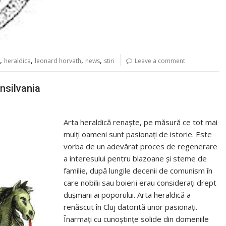
,
,
,
,
heraldica
leonard horvath
news
stiri
Leave a comment
nsilvania
Arta heraldică renaște, pe măsură ce tot mai
mulți oameni sunt pasionați de istorie. Este
vorba de un adevărat proces de regenerare
a interesului pentru blazoane și steme de
familie, după lungile decenii de comunism în
care nobilii sau boierii erau considerați drept
dușmani ai poporului. Arta heraldică a
renăscut în Cluj datorită unor pasionați.
Înarmați cu cunoștințe solide din domeniile