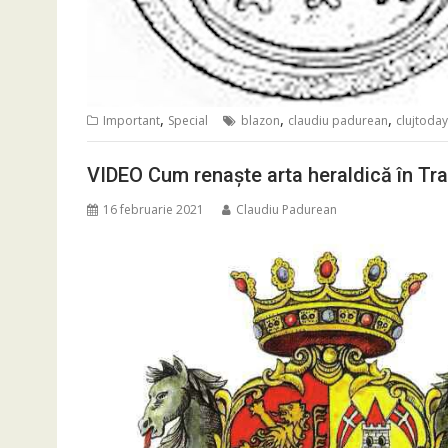
,
,
,
Important
Special
blazon
claudiu padurean
clujtoday
VIDEO Cum renaște arta heraldică în Tra
16 februarie 2021
Claudiu Padurean