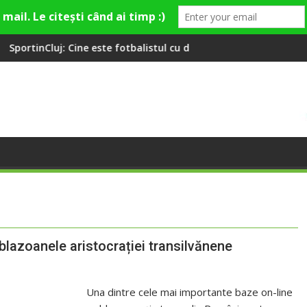
ste fotbalistul cu două diplome care a învățat româna la 2 ani
Compania de Apă Someș, cam
blazoanele aristocrației transilvănene
Una dintre cele mai importante baze on-line