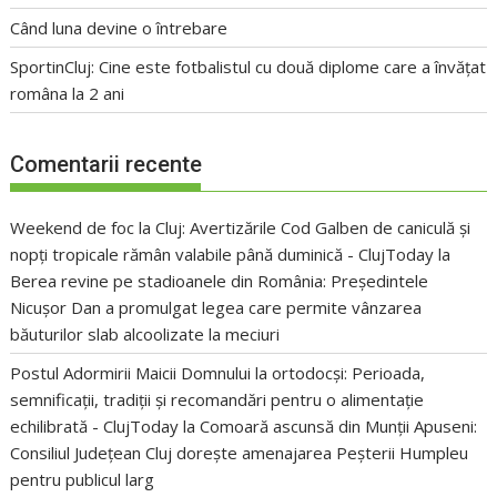
Când luna devine o întrebare
SportinCluj: Cine este fotbalistul cu două diplome care a învățat
româna la 2 ani
Comentarii recente
Weekend de foc la Cluj: Avertizările Cod Galben de caniculă și
nopți tropicale rămân valabile până duminică - ClujToday
la
Berea revine pe stadioanele din România: Președintele
Nicușor Dan a promulgat legea care permite vânzarea
băuturilor slab alcoolizate la meciuri
Postul Adormirii Maicii Domnului la ortodocși: Perioada,
semnificații, tradiții și recomandări pentru o alimentație
echilibrată - ClujToday
la
Comoară ascunsă din Munții Apuseni:
Consiliul Județean Cluj dorește amenajarea Peșterii Humpleu
pentru publicul larg