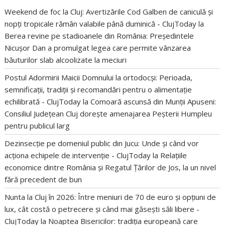
Weekend de foc la Cluj: Avertizările Cod Galben de caniculă și
nopți tropicale rămân valabile până duminică - ClujToday
la
Berea revine pe stadioanele din România: Președintele
Nicușor Dan a promulgat legea care permite vânzarea
băuturilor slab alcoolizate la meciuri
Postul Adormirii Maicii Domnului la ortodocși: Perioada,
semnificații, tradiții și recomandări pentru o alimentație
echilibrată - ClujToday
la
Comoară ascunsă din Munții Apuseni:
Consiliul Județean Cluj dorește amenajarea Peșterii Humpleu
pentru publicul larg
Dezinsecție pe domeniul public din Jucu: Unde și când vor
acționa echipele de intervenție - ClujToday
la
Relațiile
economice dintre România și Regatul Țărilor de Jos, la un nivel
fără precedent de bun
Nunta la Cluj în 2026: Între meniuri de 70 de euro și opțiuni de
lux, cât costă o petrecere și când mai găsești săli libere -
ClujToday
la
Noaptea Bisericilor: tradiția europeană care