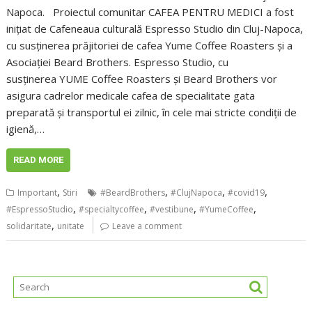
Napoca. Proiectul comunitar CAFEA PENTRU MEDICI a fost
inițiat de Cafeneaua culturală Espresso Studio din Cluj-Napoca,
cu susținerea prăjitoriei de cafea Yume Coffee Roasters și a
Asociației Beard Brothers. Espresso Studio, cu
susținerea YUME Coffee Roasters și Beard Brothers vor
asigura cadrelor medicale cafea de specialitate gata
preparată și transportul ei zilnic, în cele mai stricte condiții de
igienă,…
READ MORE
,
,
,
,
Important
Stiri
#BeardBrothers
#ClujNapoca
#covid19
,
,
,
,
#EspressoStudio
#specialtycoffee
#vestibune
#YumeCoffee
,
solidaritate
unitate
Leave a comment