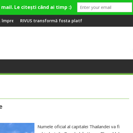
n premieră la Fashion Village
nsformă fosta platformă Carbochim într-un nou centru cultural
Când luna devine 
e
Numele oficial al capitalei Thailandei va fi