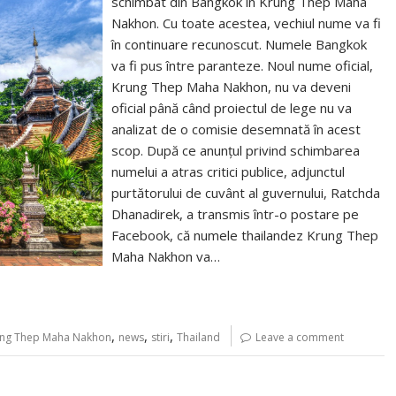
schimbat din Bangkok în Krung Thep Maha
Nakhon. Cu toate acestea, vechiul nume va fi
în continuare recunoscut. Numele Bangkok
va fi pus între paranteze. Noul nume oficial,
Krung Thep Maha Nakhon, nu va deveni
oficial până când proiectul de lege nu va
analizat de o comisie desemnată în acest
scop. După ce anunţul privind schimbarea
numelui a atras critici publice, adjunctul
purtătorului de cuvânt al guvernului, Ratchda
Dhanadirek, a transmis într-o postare pe
Facebook, că numele thailandez Krung Thep
Maha Nakhon va…
,
,
,
ng Thep Maha Nakhon
news
stiri
Thailand
Leave a comment