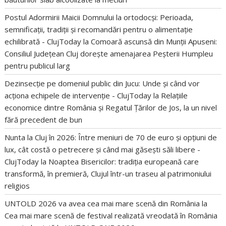
Postul Adormirii Maicii Domnului la ortodocși: Perioada,
semnificații, tradiții și recomandări pentru o alimentație
echilibrată - ClujToday
la
Comoară ascunsă din Munții Apuseni:
Consiliul Județean Cluj dorește amenajarea Peșterii Humpleu
pentru publicul larg
Dezinsecție pe domeniul public din Jucu: Unde și când vor
acționa echipele de intervenție - ClujToday
la
Relațiile
economice dintre România și Regatul Țărilor de Jos, la un nivel
fără precedent de bun
Nunta la Cluj în 2026: Între meniuri de 70 de euro și opțiuni de
lux, cât costă o petrecere și când mai găsești săli libere -
ClujToday
la
Noaptea Bisericilor: tradiția europeană care
transformă, în premieră, Clujul într-un traseu al patrimoniului
religios
UNTOLD 2026 va avea cea mai mare scenă din România
la
Cea mai mare scenă de festival realizată vreodată în România