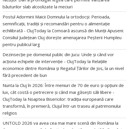
băuturilor slab alcoolizate la meciuri
Postul Adormirii Maicii Domnului la ortodocși: Perioada,
semnificații, tradiții și recomandări pentru o alimentație
echilibrată - ClujToday
la
Comoară ascunsă din Munții Apuseni:
Consiliul Județean Cluj dorește amenajarea Peșterii Humpleu
pentru publicul larg
Dezinsecție pe domeniul public din Jucu: Unde și când vor
acționa echipele de intervenție - ClujToday
la
Relațiile
economice dintre România și Regatul Țărilor de Jos, la un nivel
fără precedent de bun
Nunta la Cluj în 2026: Între meniuri de 70 de euro și opțiuni de
lux, cât costă o petrecere și când mai găsești săli libere -
ClujToday
la
Noaptea Bisericilor: tradiția europeană care
transformă, în premieră, Clujul într-un traseu al patrimoniului
religios
UNTOLD 2026 va avea cea mai mare scenă din România
la