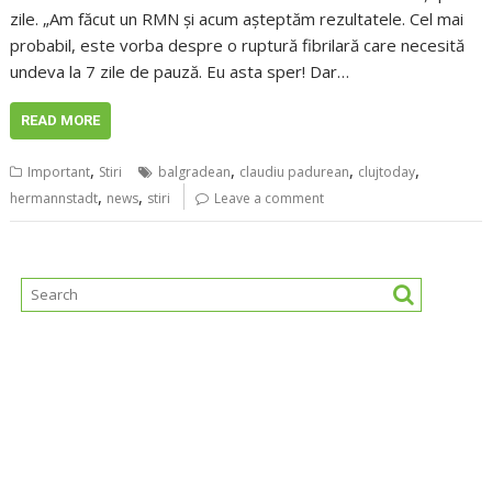
zile. „Am făcut un RMN și acum așteptăm rezultatele. Cel mai
probabil, este vorba despre o ruptură fibrilară care necesită
undeva la 7 zile de pauză. Eu asta sper! Dar…
READ MORE
,
,
,
,
Important
Stiri
balgradean
claudiu padurean
clujtoday
,
,
hermannstadt
news
stiri
Leave a comment