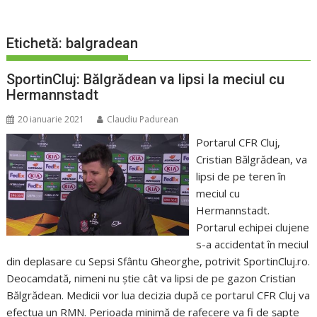
Etichetă:
balgradean
SportinCluj: Bălgrădean va lipsi la meciul cu
Hermannstadt
20 ianuarie 2021
Claudiu Padurean
Portarul CFR Cluj,
Cristian Bălgrădean, va
lipsi de pe teren în
meciul cu
Hermannstadt.
Portarul echipei clujene
s-a accidentat în meciul
din deplasare cu Sepsi Sfântu Gheorghe, potrivit SportinCluj.ro.
Deocamdată, nimeni nu știe cât va lipsi de pe gazon Cristian
Bălgrădean. Medicii vor lua decizia după ce portarul CFR Cluj va
efectua un RMN. Perioada minimă de rafecere va fi de șapte