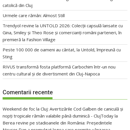
catolică din Cluj
Urmele care rămân: Almost Still
Trendyol revine la UNTOLD 2026: Colecții capsulă lansate cu
Gina, Smiley și Theo Rose și comercianți români parteneri, în
premieră la Fashion Village
Peste 100 000 de oameni au cântat, la Untold, împreună cu
Sting
RIVUS transformă fosta platformă Carbochim într-un nou
centru cultural și de divertisment din Cluj-Napoca
Comentarii recente
Weekend de foc la Cluj: Avertizările Cod Galben de caniculă și
nopți tropicale rămân valabile până duminică - ClujToday
la
Berea revine pe stadioanele din România: Președintele
Nicușor Dan a promulgat legea care permite vânzarea