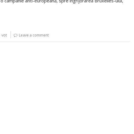
 o campanie anti-europeană, spre îngrijorarea Bruxelles-ului,
,
vot
Leave a comment