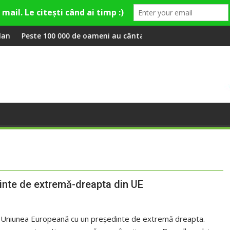
miley și Theo Rose și comercianți români parteneri, în premieră l
00 de oameni au cântat, la Untold, împreună cu Sting
RIVUS transformă fo
dinte de extremă-dreapta din UE
din Uniunea Europeană cu un președinte de extremă dreapta.