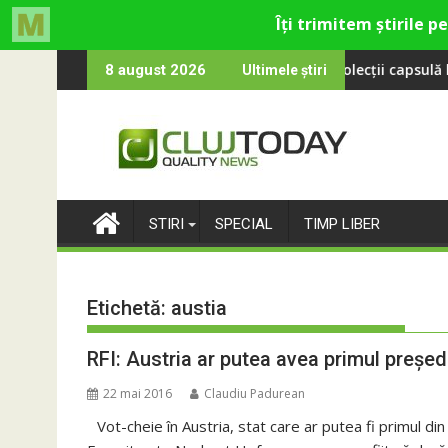
Skip
ndyol revine la UNTOLD 2026: Colecții capsulă lansate cu Gina, S
Peste 100 0
8 august 2026
Ultimele știri
to
content
STIRI
SPECIAL
TIMP LIBER
Etichetă:
austia
RFI: Austria ar putea avea primul preșe
22 mai 2016
Claudiu Padurean
Vot-cheie în Austria, stat care ar putea fi primul 