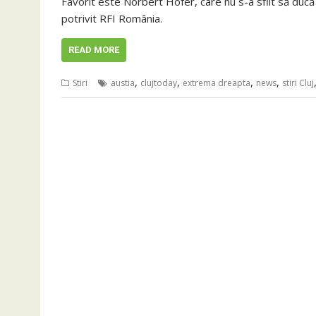
Favorit este Norbert Hofer, care nu s-a sfiit să ducă
potrivit RFI România.
READ MORE
,
,
,
,
Stiri
austia
clujtoday
extrema dreapta
news
stiri Cluj