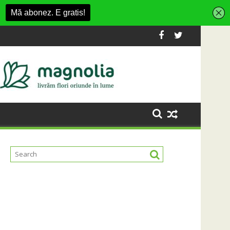
a Fashion Village
sta platformă Carbochim într-un nou centru cultural și de dive
Când luna devine o întrebare