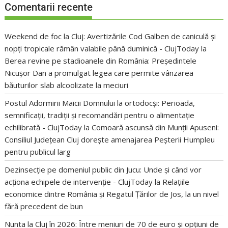
Comentarii recente
Weekend de foc la Cluj: Avertizările Cod Galben de caniculă și
nopți tropicale rămân valabile până duminică - ClujToday
la
Berea revine pe stadioanele din România: Președintele
Nicușor Dan a promulgat legea care permite vânzarea
băuturilor slab alcoolizate la meciuri
Postul Adormirii Maicii Domnului la ortodocși: Perioada,
semnificații, tradiții și recomandări pentru o alimentație
echilibrată - ClujToday
la
Comoară ascunsă din Munții Apuseni:
Consiliul Județean Cluj dorește amenajarea Peșterii Humpleu
pentru publicul larg
Dezinsecție pe domeniul public din Jucu: Unde și când vor
acționa echipele de intervenție - ClujToday
la
Relațiile
economice dintre România și Regatul Țărilor de Jos, la un nivel
fără precedent de bun
Nunta la Cluj în 2026: Între meniuri de 70 de euro și opțiuni de