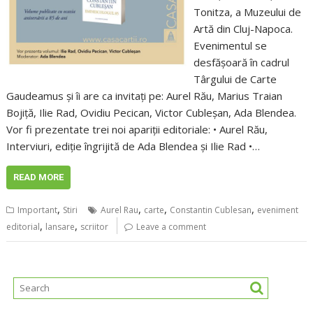
Tonitza, a Muzeului de
Artă din Cluj-Napoca.
Evenimentul se
desfășoară în cadrul
Târgului de Carte
Gaudeamus și îi are ca invitați pe: Aurel Rău, Marius Traian
Bojiță, Ilie Rad, Ovidiu Pecican, Victor Cubleșan, Ada Blendea.
Vor fi prezentate trei noi apariții editoriale: • Aurel Rău,
Interviuri, ediție îngrijită de Ada Blendea și Ilie Rad •…
READ MORE
,
,
,
,
Important
Stiri
Aurel Rau
carte
Constantin Cublesan
eveniment
,
,
editorial
lansare
scriitor
Leave a comment