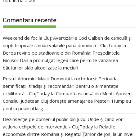
româna la 2 ani
Comentarii recente
Weekend de foc la Cluj: Avertizările Cod Galben de caniculă și
nopți tropicale rămân valabile până duminică - ClujToday
la
Berea revine pe stadioanele din România: Președintele
Nicușor Dan a promulgat legea care permite vânzarea
băuturilor slab alcoolizate la meciuri
Postul Adormirii Maicii Domnului la ortodocși: Perioada,
semnificații, tradiții și recomandări pentru o alimentație
echilibrată - ClujToday
la
Comoară ascunsă din Munții Apuseni:
Consiliul Județean Cluj dorește amenajarea Peșterii Humpleu
pentru publicul larg
Dezinsecție pe domeniul public din Jucu: Unde și când vor
acționa echipele de intervenție - ClujToday
la
Relațiile
economice dintre România și Regatul Țărilor de Jos, la un nivel