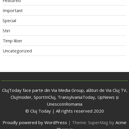
Featured
Important
Special
Stiri
Timp liber
Uncategorized
ClujToday face parte din Via Media Group, alături de Via Cluj TV,
ClujInsider, SportInCluj, TransylvaniaToday, UpNews și
UnescoInRomania
© Cluj Today | All rights reserved 2020
Proudly powered by WordPress
|
Theme: SuperMag by
Acme