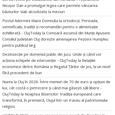
Nicușor Dan a promulgat legea care permite vânzarea
băuturilor slab alcoolizate la meciuri
Postul Adormirii Maicii Domnului la ortodocși: Perioada,
semnificații, tradiții și recomandări pentru o alimentație
echilibrată - ClujToday
la
Comoară ascunsă din Munții Apuseni:
Consiliul Județean Cluj dorește amenajarea Peșterii Humpleu
pentru publicul larg
Dezinsecție pe domeniul public din Jucu: Unde și când vor
acționa echipele de intervenție - ClujToday
la
Relațiile
economice dintre România și Regatul Țărilor de Jos, la un nivel
fără precedent de bun
Nunta la Cluj în 2026: Între meniuri de 70 de euro și opțiuni de
lux, cât costă o petrecere și când mai găsești săli libere -
ClujToday
la
Noaptea Bisericilor: tradiția europeană care
transformă, în premieră, Clujul într-un traseu al patrimoniului
religios