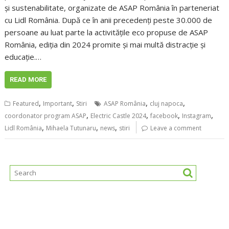
și sustenabilitate, organizate de ASAP România în parteneriat
cu Lidl România. După ce în anii precedenți peste 30.000 de
persoane au luat parte la activitățile eco propuse de ASAP
România, ediția din 2024 promite și mai multă distracție și
educație.…
READ MORE
,
,
,
,
Featured
Important
Stiri
ASAP România
cluj napoca
,
,
,
,
coordonator program ASAP
Electric Castle 2024
facebook
Instagram
,
,
,
Lidl România
Mihaela Tutunaru
news
stiri
Leave a comment