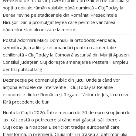
Weekend de foc la Cluj: Avertizările Cod Galben de caniculă și
nopți tropicale rămân valabile până duminică - ClujToday
la
Berea revine pe stadioanele din România: Președintele
Nicușor Dan a promulgat legea care permite vânzarea
băuturilor slab alcoolizate la meciuri
Postul Adormirii Maicii Domnului la ortodocși: Perioada,
semnificații, tradiții și recomandări pentru o alimentație
echilibrată - ClujToday
la
Comoară ascunsă din Munții Apuseni:
Consiliul Județean Cluj dorește amenajarea Peșterii Humpleu
pentru publicul larg
Dezinsecție pe domeniul public din Jucu: Unde și când vor
acționa echipele de intervenție - ClujToday
la
Relațiile
economice dintre România și Regatul Țărilor de Jos, la un nivel
fără precedent de bun
Nunta la Cluj în 2026: Între meniuri de 70 de euro și opțiuni de
lux, cât costă o petrecere și când mai găsești săli libere -
ClujToday
la
Noaptea Bisericilor: tradiția europeană care
transformă, în premieră, Clujul într-un traseu al patrimoniului