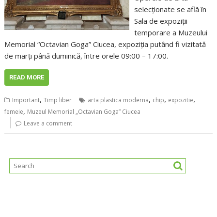
selecționate se află în
Sala de expoziții
temporare a Muzeului
Memorial “Octavian Goga” Ciucea, expoziția putând fi vizitată
de marți până duminică, între orele 09:00 – 17:00.
READ MORE
,
,
,
,
Important
Timp liber
arta plastica moderna
chip
expozitie
,
femeie
Muzeul Memorial „Octavian Goga” Ciucea
Leave a comment