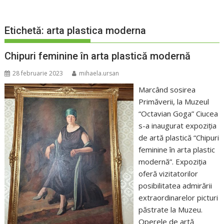
Etichetă:
arta plastica moderna
Chipuri feminine în arta plastică modernă
28 februarie 2023
mihaela.ursan
Marcând sosirea
Primăverii, la Muzeul
“Octavian Goga” Ciucea
s-a inaugurat expoziția
de artă plastică “Chipuri
feminine în arta plastic
modernă”. Expoziția
oferă vizitatorilor
posibilitatea admirării
extraordinarelor picturi
păstrate la Muzeu.
Operele de artă