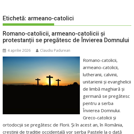
Etichetă:
armeano-catolici
Romano-catolicii, armeano-catolicii și
protestanții se pregătesc de Învierea Domnului
4 aprilie 2026
Claudiu Padurean
Romano-catolicii,
armeano-catolicii,
lutheranii, calvinii,
unitarienii și evanghelicii
de limbă maghiară și
germană se pregătesc
pentru a serba
Învierea Domnului.
Greco-catolicii și
ortodocșii se pregătesc de Florii. Și în acest an, în România,
creștinii de tradiție occidentală vor serba Paștele la o dată