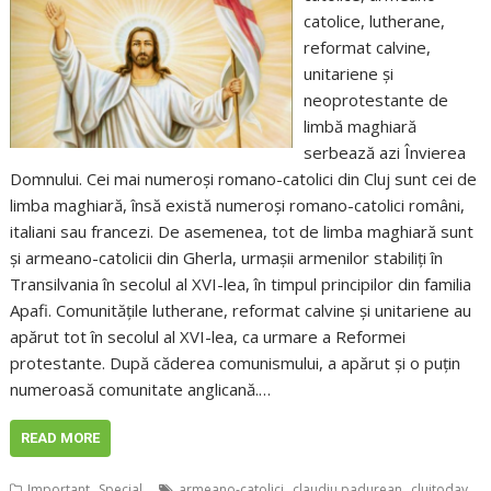
catolice, lutherane,
reformat calvine,
unitariene și
neoprotestante de
limbă maghiară
serbează azi Învierea
Domnului. Cei mai numeroși romano-catolici din Cluj sunt cei de
limba maghiară, însă există numeroși romano-catolici români,
italiani sau francezi. De asemenea, tot de limba maghiară sunt
și armeano-catolicii din Gherla, urmașii armenilor stabiliți în
Transilvania în secolul al XVI-lea, în timpul principilor din familia
Apafi. Comunitățile lutherane, reformat calvine și unitariene au
apărut tot în secolul al XVI-lea, ca urmare a Reformei
protestante. După căderea comunismului, a apărut și o puțin
numeroasă comunitate anglicană.…
READ MORE
,
,
,
,
Important
Special
armeano-catolici
claudiu padurean
clujtoday