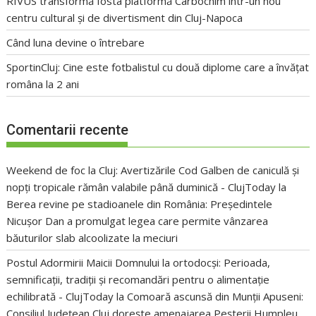
RIVUS transformă fosta platformă Carbochim într-un nou
centru cultural și de divertisment din Cluj-Napoca
Când luna devine o întrebare
SportinCluj: Cine este fotbalistul cu două diplome care a învățat
româna la 2 ani
Comentarii recente
Weekend de foc la Cluj: Avertizările Cod Galben de caniculă și
nopți tropicale rămân valabile până duminică - ClujToday
la
Berea revine pe stadioanele din România: Președintele
Nicușor Dan a promulgat legea care permite vânzarea
băuturilor slab alcoolizate la meciuri
Postul Adormirii Maicii Domnului la ortodocși: Perioada,
semnificații, tradiții și recomandări pentru o alimentație
echilibrată - ClujToday
la
Comoară ascunsă din Munții Apuseni:
Consiliul Județean Cluj dorește amenajarea Peșterii Humpleu