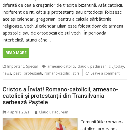
diferită de cea a creștinilor de tradiție bizantină. Atât catolicii,
indiferent de rit, cât și și protestanții sau ortodocșii folosesc
același calendar, gregorian, pentru a calcula sărbătorile
religioase. Vechiul calendar iulian este folosit doar de armenii
apostolici sau de ortodocșii de stil vechi. În perioada
interbelică, atunci când…
READ MORE
,
,
,
,
Important
Special
armeano-catolici
claudiu padurean
clujtoday
,
,
,
,
news
pasti
protestanti
romano-catolici
stiri
Leave a comment
Cristos a Înviat! Romano-catolicii, armeano-
catolicii și protestanții din Transilvania
serbează Paștele
4 aprilie 2021
Claudiu Padurean
Comunitățile romano-
catolice, armeano-