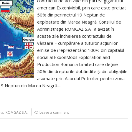
contractul de achiziție din partea gigantului
american ExxonMobil, prin care este preluat
50% din perimetrul 19 Neptun de
exploatare din Marea Neagră. Consiliul de
Administrație ROMGAZ S.A. a avizat în
aceste zile încheierea contractului de
vânzare – cumpărare a tuturor acţiunilor
emise de (reprezentând 100% din capitalul
social al ExxonMobil Exploration and
Production Romania Limited care deține
50% din drepturile dobândite și din obligațiile
asumate prin Acordul Petrolier pentru zona
e 19 Neptun din Marea Neagră.…
,
ra
ROMGAZ S.A.
Leave a comment