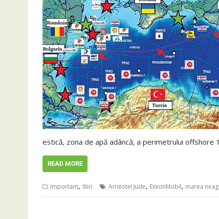
estică, zona de apă adâncă, a perimetrului offshor
READ MORE
,
,
,
Important
Stiri
Aristotel Jude
ExxonMobil
marea neag