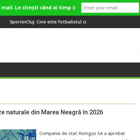
ine este fotbalistul cu două diplome care a învățat româna la 2 
Compania de Apă Someș,
e naturale din Marea Neagră în 2026
Compania de stat Romgaz SA a aprobat