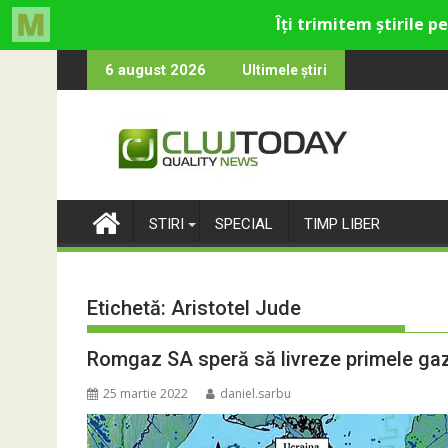
Skip
ru cultural și de divertisment din Cluj-Napoca
una devine o întrebare
SportinCluj: C
6 august 2026
Ultimele știri
to
content
STIRI
SPECIAL
TIMP LIBER
Etichetă:
Aristotel Jude
Romgaz SA speră să livreze primele gaz
25 martie 2022
daniel.sarbu