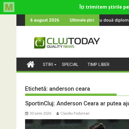
Skip
tinCluj: Cine este fotbalistul cu două diplome care a învățat ro
Compania de 
6 august 2026
Ultimele știri
to
content
STIRI
SPECIAL
TIMP LIBER
Etichetă:
anderson ceara
SportinCluj: Anderson Ceara ar putea aj
30 iunie 2026
Claudiu Padurean