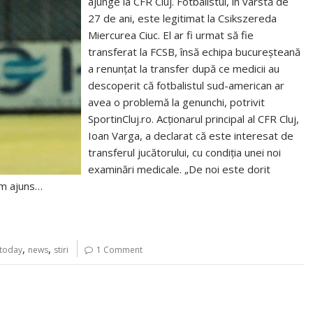
ajunge la CFR Cluj. Fotbalistul, în vârstă de
27 de ani, este legitimat la Csikszereda
Miercurea Ciuc. El ar fi urmat să fie
transferat la FCSB, însă echipa bucureșteană
a renunțat la transfer după ce medicii au
descoperit că fotbalistul sud-american ar
avea o problemă la genunchi, potrivit
SportinCluj.ro. Acționarul principal al CFR Cluj,
Ioan Varga, a declarat că este interesat de
transferul jucătorului, cu condiția unei noi
examinări medicale. „De noi este dorit
am ajuns…
,
,
jtoday
news
stiri
1 Comment