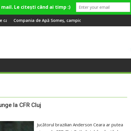
mâna la 2 ani
Apă Someș, campioană la dezvoltarea infrastructurii de apă și
Universitatea Cluj a 
unge la CFR Cluj
Jucătorul brazilian Anderson Ceara ar putea