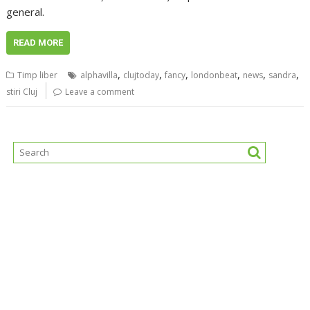
general.
READ MORE
,
,
,
,
,
,
Timp liber
alphavilla
clujtoday
fancy
londonbeat
news
sandra
stiri Cluj
Leave a comment