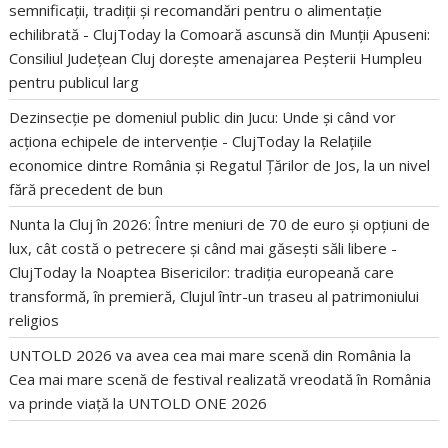
semnificații, tradiții și recomandări pentru o alimentație
echilibrată - ClujToday
la
Comoară ascunsă din Munții Apuseni:
Consiliul Județean Cluj dorește amenajarea Peșterii Humpleu
pentru publicul larg
Dezinsecție pe domeniul public din Jucu: Unde și când vor
acționa echipele de intervenție - ClujToday
la
Relațiile
economice dintre România și Regatul Țărilor de Jos, la un nivel
fără precedent de bun
Nunta la Cluj în 2026: Între meniuri de 70 de euro și opțiuni de
lux, cât costă o petrecere și când mai găsești săli libere -
ClujToday
la
Noaptea Bisericilor: tradiția europeană care
transformă, în premieră, Clujul într-un traseu al patrimoniului
religios
UNTOLD 2026 va avea cea mai mare scenă din România
la
Cea mai mare scenă de festival realizată vreodată în România
va prinde viață la UNTOLD ONE 2026