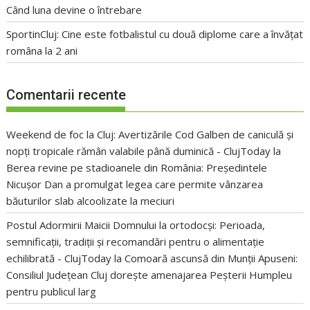
Când luna devine o întrebare
SportinCluj: Cine este fotbalistul cu două diplome care a învățat
româna la 2 ani
Comentarii recente
Weekend de foc la Cluj: Avertizările Cod Galben de caniculă și
nopți tropicale rămân valabile până duminică - ClujToday
la
Berea revine pe stadioanele din România: Președintele
Nicușor Dan a promulgat legea care permite vânzarea
băuturilor slab alcoolizate la meciuri
Postul Adormirii Maicii Domnului la ortodocși: Perioada,
semnificații, tradiții și recomandări pentru o alimentație
echilibrată - ClujToday
la
Comoară ascunsă din Munții Apuseni:
Consiliul Județean Cluj dorește amenajarea Peșterii Humpleu
pentru publicul larg