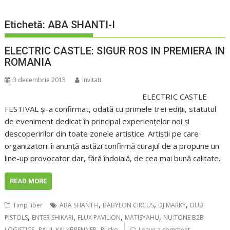
Etichetă:
ABA SHANTI-I
ELECTRIC CASTLE: SIGUR ROS IN PREMIERA IN
ROMANIA
3 decembrie 2015
invitati
ELECTRIC CASTLE
FESTIVAL și-a confirmat, odată cu primele trei ediții, statutul
de eveniment dedicat în principal experiențelor noi și
descoperirilor din toate zonele artistice. Artiștii pe care
organizatorii îi anunță astăzi confirmă curajul de a propune un
line-up provocator dar, fără îndoială, de cea mai bună calitate.
READ MORE
,
,
,
Timp liber
ABA SHANTI-I
BABYLON CIRCUS
DJ MARKY
DUB
,
,
,
,
PISTOLS
ENTER SHIKARI
FLUX PAVILION
MATISYAHU
NU:TONE B2B
,
,
LOGISTICS
PAUL KALKBRENNER
Rusko
Leave a comment