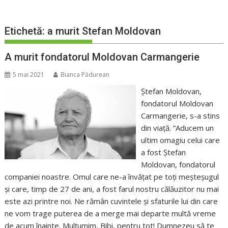
Etichetă:
a murit Stefan Moldovan
A murit fondatorul Moldovan Carmangerie
5 mai 2021
Bianca Pădurean
Ștefan Moldovan,
fondatorul Moldovan
Carmangerie, s-a stins
din viață. ”Aducem un
ultim omagiu celui care
a fost Ștefan
Moldovan, fondatorul
companiei noastre. Omul care ne-a învățat pe toți meșteșugul
și care, timp de 27 de ani, a fost farul nostru călăuzitor nu mai
este azi printre noi. Ne rămân cuvintele și sfaturile lui din care
ne vom trage puterea de a merge mai departe multă vreme
de acum înainte. Mulțumim, Bibi, pentru tot! Dumnezeu să te