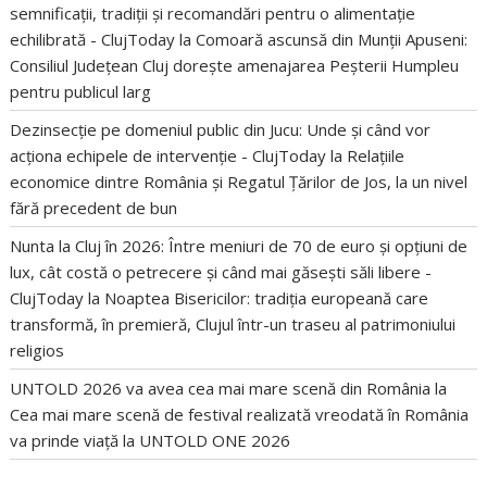
semnificații, tradiții și recomandări pentru o alimentație
echilibrată - ClujToday
la
Comoară ascunsă din Munții Apuseni:
Consiliul Județean Cluj dorește amenajarea Peșterii Humpleu
pentru publicul larg
Dezinsecție pe domeniul public din Jucu: Unde și când vor
acționa echipele de intervenție - ClujToday
la
Relațiile
economice dintre România și Regatul Țărilor de Jos, la un nivel
fără precedent de bun
Nunta la Cluj în 2026: Între meniuri de 70 de euro și opțiuni de
lux, cât costă o petrecere și când mai găsești săli libere -
ClujToday
la
Noaptea Bisericilor: tradiția europeană care
transformă, în premieră, Clujul într-un traseu al patrimoniului
religios
UNTOLD 2026 va avea cea mai mare scenă din România
la
Cea mai mare scenă de festival realizată vreodată în România
va prinde viață la UNTOLD ONE 2026