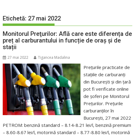
Etichetă:
27 mai 2022
Monitorul Preţurilor: Află care este diferența de
preț al carburantului in funcție de oraș și de
stații
27 mai 2022
Tigancea Madalina
Prețurile practicate de
stațiile de carburanți
din București și din țară
pot fi verificate online
de șoferi pe Monitorul
Preţurilor. Prețurile
carburanților în
București, 27 mai 2022
PETROM: benzină standard – 8.14-8.21 lei/l, benzină premium
– 8.60-8.67 lei/l, motorină standard – 8.77-8.80 lei/l, motorină