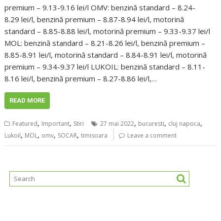
premium – 9.13-9.16 lei/l OMV: benzină standard – 8.24-
8.29 lei/l, benzină premium – 8.87-8.94 lei/l, motorină
standard – 8.85-8.88 lei/l, motorină premium – 9.33-9.37 lei/l
MOL: benzină standard – 8.21-8.26 lei/l, benzină premium –
8.85-8.91 lei/l, motorină standard – 8.84-8.91 lei/l, motorină
premium – 9.34-9.37 lei/l LUKOIL: benzină standard – 8.11-
8.16 lei/l, benzină premium – 8.27-8.86 lei/l,…
READ MORE
,
,
,
,
,
Featured
Important
Stiri
27 mai 2022
bucuresti
cluj napoca
,
,
,
,
Lukoil
MOL
omv
SOCAR
timisoara
Leave a comment