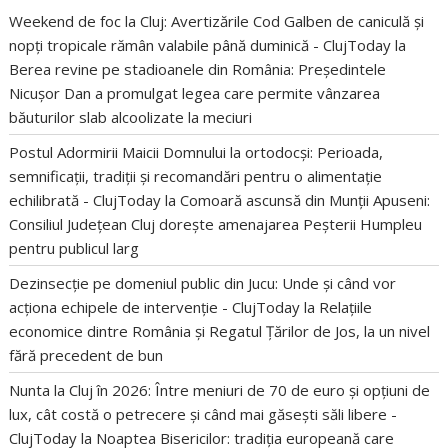
Weekend de foc la Cluj: Avertizările Cod Galben de caniculă și
nopți tropicale rămân valabile până duminică - ClujToday
la
Berea revine pe stadioanele din România: Președintele
Nicușor Dan a promulgat legea care permite vânzarea
băuturilor slab alcoolizate la meciuri
Postul Adormirii Maicii Domnului la ortodocși: Perioada,
semnificații, tradiții și recomandări pentru o alimentație
echilibrată - ClujToday
la
Comoară ascunsă din Munții Apuseni:
Consiliul Județean Cluj dorește amenajarea Peșterii Humpleu
pentru publicul larg
Dezinsecție pe domeniul public din Jucu: Unde și când vor
acționa echipele de intervenție - ClujToday
la
Relațiile
economice dintre România și Regatul Țărilor de Jos, la un nivel
fără precedent de bun
Nunta la Cluj în 2026: Între meniuri de 70 de euro și opțiuni de
lux, cât costă o petrecere și când mai găsești săli libere -
ClujToday
la
Noaptea Bisericilor: tradiția europeană care