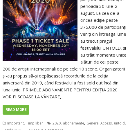
perioada 30 iulie-2
august. La cea de-a
cincea ediție peste
375.000 de participanți
veniți din întreaga lume
au trecut pragul
festivalului UNTOLD, și
au trăit momente unice
alături de cei peste
200 de artiști internaționali de pe cele 10 scene. Organizatorii
și-au propus să-și depășească recordurile de la ediția
aniversară din 2019, când festivalul a fost sold out încă din
luna iunie. PRIMELE ABONAMENTE PENTRU EDIȚIA 2020
VOR FI SCOASE LA VÂNZARE,…
READ MORE
,
,
,
,
,
Important
Timp liber
2020
abonamente
General Access
untold