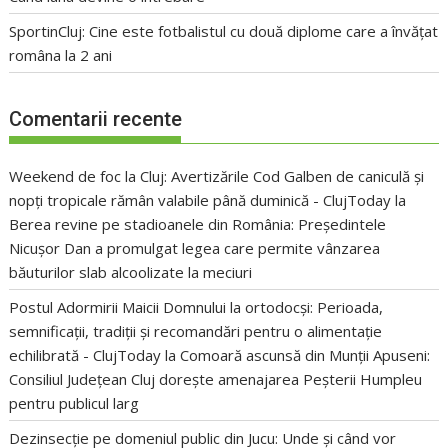
SportinCluj: Cine este fotbalistul cu două diplome care a învățat
româna la 2 ani
Comentarii recente
Weekend de foc la Cluj: Avertizările Cod Galben de caniculă și
nopți tropicale rămân valabile până duminică - ClujToday
la
Berea revine pe stadioanele din România: Președintele
Nicușor Dan a promulgat legea care permite vânzarea
băuturilor slab alcoolizate la meciuri
Postul Adormirii Maicii Domnului la ortodocși: Perioada,
semnificații, tradiții și recomandări pentru o alimentație
echilibrată - ClujToday
la
Comoară ascunsă din Munții Apuseni:
Consiliul Județean Cluj dorește amenajarea Peșterii Humpleu
pentru publicul larg
Dezinsecție pe domeniul public din Jucu: Unde și când vor