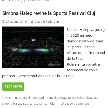
untold 2020
Leave a comment
Simona Halep revine la Sports Festival Cluj
27 august 2019
Claudiu Padurean
Simona Halep va juca şi
în 2020 un meci
demonstrativ de tenis
la Sports Festival.
Alături de ea, în terenul
de la Sala
Polivalentă vor intra
tenismeni de top şi
prieteni. Evenimentul va avea loc în 12 iunie.
READ MORE
,
,
,
,
,
Stiri
2020
claudiu padurean
clujtoday
news
sala polivalenta
,
,
Simona Halep
sports festival
stiri Cluj
Leave a comment