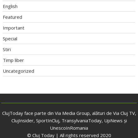
English
Featured
Important
Special
Stiri
Timp liber
Uncategorized
ClujToday face parte din Via Media Group, alături de Via Cluj TV,
ClujInsider, SportInCluj, TransylvaniaToday, UpNews și
UnescoInRomania
© Cluj Today | All rights reserved 2020