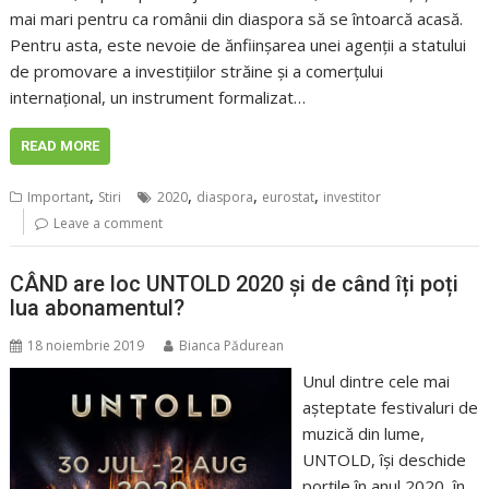
mai mari pentru ca românii din diaspora să se întoarcă acasă.
Pentru asta, este nevoie de ănfiinșarea unei agenții a statului
de promovare a investițiilor străine și a comerțului
internațional, un instrument formalizat…
READ MORE
,
,
,
,
Important
Stiri
2020
diaspora
eurostat
investitor
Leave a comment
CÂND are loc UNTOLD 2020 și de când îți poți
lua abonamentul?
18 noiembrie 2019
Bianca Pădurean
Unul dintre cele mai
așteptate festivaluri de
muzică din lume,
UNTOLD, își deschide
porțile în anul 2020, în