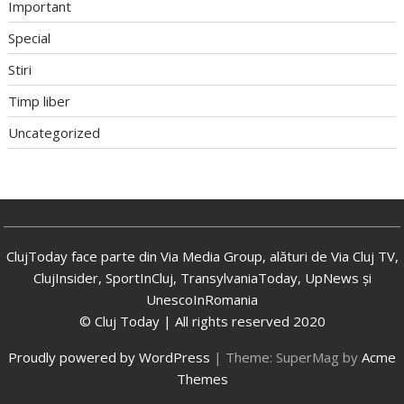
Important
Special
Stiri
Timp liber
Uncategorized
ClujToday face parte din Via Media Group, alături de Via Cluj TV,
ClujInsider, SportInCluj, TransylvaniaToday, UpNews și
UnescoInRomania
© Cluj Today | All rights reserved 2020
Proudly powered by WordPress
|
Theme: SuperMag by
Acme
Themes