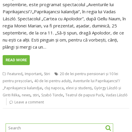
septembrie, este programat spectacolul „Aventurile lui
Paprikajancsi”/„Paprikajancsi kalandjai”, în regia lui Vadas
László. Spectacolul „Cartea cu Apolodor”, după Gellu Naum, în
regia Monei Marian, va fi prezentat, așadar, duminică, 25
septembrie, de la ora 11. „Să-ţi spun, dragă Apolodor, de ce
nu eşti ca alţii. Esti pinguin şi om, pentru că vorbeşti, cânţi,
plângi şi mergi ca un…
READ MORE
,
,
Featured
Important
Stiri
20 de lei pentru pensionari și 10 lei
,
,
pentru preșcolari
40 de lei pentru adulți
Aventurile lui Paprikajancsi”/
,
,
,
„Paprikajancsi kalandjai
cluj napoca
elevi și studenți
György László și
,
,
,
,
,
Giriti Réka
news
stiri
Szabó Tünde
Teatrul de papusi Puck
Vadas László
Leave a comment