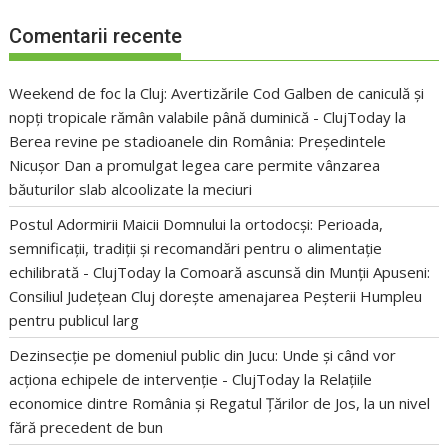
Comentarii recente
Weekend de foc la Cluj: Avertizările Cod Galben de caniculă și
nopți tropicale rămân valabile până duminică - ClujToday
la
Berea revine pe stadioanele din România: Președintele
Nicușor Dan a promulgat legea care permite vânzarea
băuturilor slab alcoolizate la meciuri
Postul Adormirii Maicii Domnului la ortodocși: Perioada,
semnificații, tradiții și recomandări pentru o alimentație
echilibrată - ClujToday
la
Comoară ascunsă din Munții Apuseni:
Consiliul Județean Cluj dorește amenajarea Peșterii Humpleu
pentru publicul larg
Dezinsecție pe domeniul public din Jucu: Unde și când vor
acționa echipele de intervenție - ClujToday
la
Relațiile
economice dintre România și Regatul Țărilor de Jos, la un nivel
fără precedent de bun