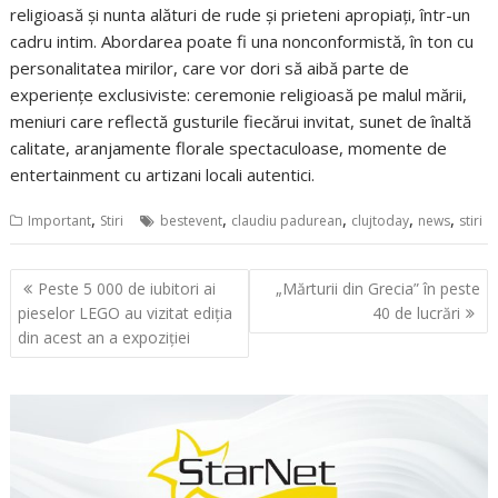
religioasă și nunta alături de rude și prieteni apropiați, într-un
cadru intim. Abordarea poate fi una nonconformistă, în ton cu
personalitatea mirilor, care vor dori să aibă parte de
experiențe exclusiviste: ceremonie religioasă pe malul mării,
meniuri care reflectă gusturile fiecărui invitat, sunet de înaltă
calitate, aranjamente florale spectaculoase, momente de
entertainment cu artizani locali autentici.
,
,
,
,
,
Important
Stiri
bestevent
claudiu padurean
clujtoday
news
stiri
Navigare
Peste 5 000 de iubitori ai
„Mărturii din Grecia” în peste
în
pieselor LEGO au vizitat ediția
40 de lucrări
articole
din acest an a expoziției