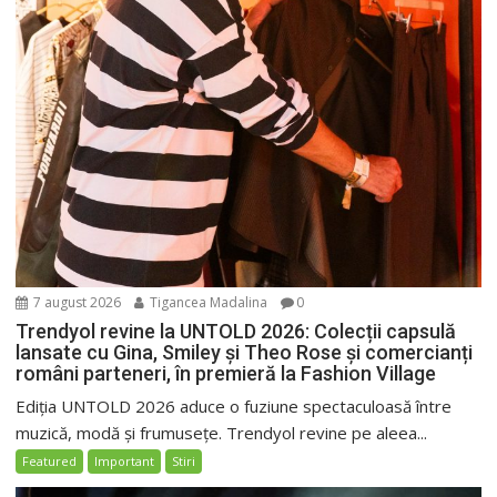
7 august 2026
Tigancea Madalina
0
Trendyol revine la UNTOLD 2026: Colecții capsulă
lansate cu Gina, Smiley și Theo Rose și comercianți
români parteneri, în premieră la Fashion Village
Ediția UNTOLD 2026 aduce o fuziune spectaculoasă între
muzică, modă și frumusețe. Trendyol revine pe aleea...
Featured
Important
Stiri