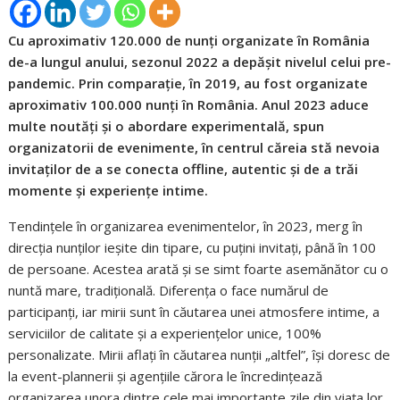
Cu aproximativ 120.000 de nunți organizate în România
de-a lungul anului, sezonul 2022 a depășit nivelul celui pre-
pandemic. Prin comparație, în 2019, au fost organizate
aproximativ 100.000 nunți în România. Anul 2023 aduce
multe noutăți și o abordare experimentală, spun
organizatorii de evenimente, în centrul căreia stă nevoia
invitaților de a se conecta offline, autentic și de a trăi
momente și experiențe intime.
Tendințele în organizarea evenimentelor, în 2023, merg în
direcția nunților ieșite din tipare, cu puțini invitați, până în 100
de persoane. Acestea arată și se simt foarte asemănător cu o
nuntă mare, tradițională. Diferența o face numărul de
participanți, iar mirii sunt în căutarea unei atmosfere intime, a
serviciilor de calitate și a experiențelor unice, 100%
personalizate. Mirii aflați în căutarea nunții „altfel”, își doresc de
la event-plannerii și agențiile cărora le încredințează
organizarea unora dintre cele mai importante zile din viața lor,