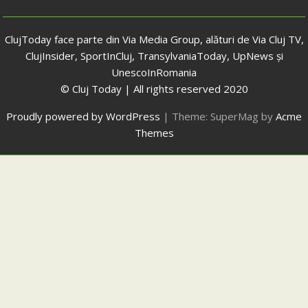
ClujToday face parte din Via Media Group, alături de Via Cluj TV,
ClujInsider, SportInCluj, TransylvaniaToday, UpNews și
UnescoInRomania
© Cluj Today | All rights reserved 2020
Proudly powered by WordPress
|
Theme: SuperMag by
Acme
Themes