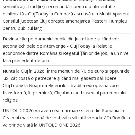
semnificații, tradiții și recomandări pentru o alimentație
echilibrată - ClujToday
la
Comoară ascunsă din Munții Apuseni:
Consiliul Județean Cluj dorește amenajarea Peșterii Humpleu
pentru publicul larg
Dezinsecție pe domeniul public din Jucu: Unde și când vor
acționa echipele de intervenție - ClujToday
la
Relațiile
economice dintre România și Regatul Țărilor de Jos, la un nivel
fără precedent de bun
Nunta la Cluj în 2026: Între meniuri de 70 de euro și opțiuni de
lux, cât costă o petrecere și când mai găsești săli libere -
ClujToday
la
Noaptea Bisericilor: tradiția europeană care
transformă, în premieră, Clujul într-un traseu al patrimoniului
religios
UNTOLD 2026 va avea cea mai mare scenă din România
la
Cea mai mare scenă de festival realizată vreodată în România
va prinde viață la UNTOLD ONE 2026