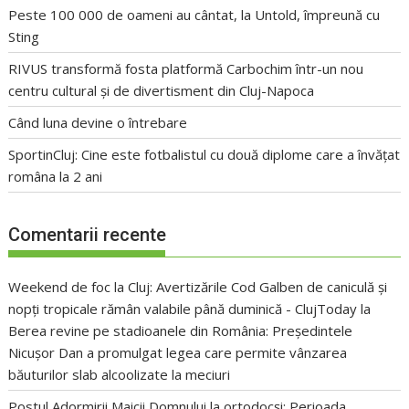
Peste 100 000 de oameni au cântat, la Untold, împreună cu
Sting
RIVUS transformă fosta platformă Carbochim într-un nou
centru cultural și de divertisment din Cluj-Napoca
Când luna devine o întrebare
SportinCluj: Cine este fotbalistul cu două diplome care a învățat
româna la 2 ani
Comentarii recente
Weekend de foc la Cluj: Avertizările Cod Galben de caniculă și
nopți tropicale rămân valabile până duminică - ClujToday
la
Berea revine pe stadioanele din România: Președintele
Nicușor Dan a promulgat legea care permite vânzarea
băuturilor slab alcoolizate la meciuri
Postul Adormirii Maicii Domnului la ortodocși: Perioada,