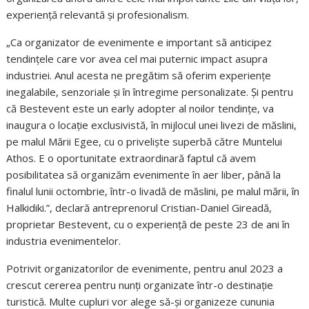
experiență relevantă și profesionalism.
„Ca organizator de evenimente e important să anticipez
tendințele care vor avea cel mai puternic impact asupra
industriei. Anul acesta ne pregătim să oferim experiențe
inegalabile, senzoriale și în întregime personalizate. Și pentru
că Bestevent este un early adopter al noilor tendințe, va
inaugura o locație exclusivistă, în mijlocul unei livezi de măslini,
pe malul Mării Egee, cu o priveliște superbă către Muntelui
Athos. E o oportunitate extraordinară faptul că avem
posibilitatea să organizăm evenimente în aer liber, până la
finalul lunii octombrie, într-o livadă de măslini, pe malul mării, în
Halkidiki.”, declară antreprenorul Cristian-Daniel Gireadă,
proprietar Bestevent, cu o experiență de peste 23 de ani în
industria evenimentelor.
Potrivit organizatorilor de evenimente, pentru anul 2023 a
crescut cererea pentru nunți organizate într-o destinație
turistică. Multe cupluri vor alege să-și organizeze cununia