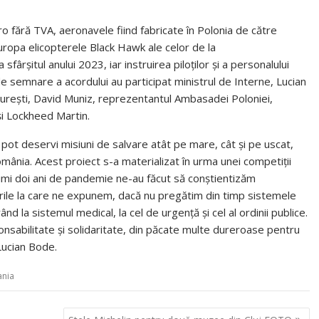
o fără TVA, aeronavele fiind fabricate în Polonia de către
ropa elicopterele Black Hawk ale celor de la
sfârşitul anului 2023, iar instruirea piloţilor şi a personalului
de semnare a acordului au participat ministrul de Interne, Lucian
cureşti, David Muniz, reprezentantul Ambasadei Poloniei,
 şi Lockheed Martin.
 pot deservi misiuni de salvare atât pe mare, cât şi pe uscat,
nia. Acest proiect s-a materializat în urma unei competiţii
ltimi doi ani de pandemie ne-au făcut să conştientizăm
curile la care ne expunem, dacă nu pregătim din timp sistemele
ând la sistemul medical, la cel de urgenţă şi cel al ordinii publice.
ponsabilitate şi solidaritate, din păcate multe dureroase pentru
Lucian Bode.
nia