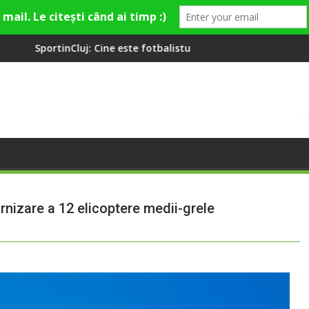
Cine este fotbalistul cu două diplome care a învățat româna la 2
Compania de Apă Someș
nizare a 12 elicoptere medii-grele