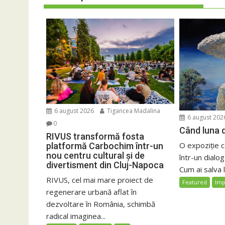
6 august 2026
Tigancea Madalina
6 august 202
0
Când luna d
RIVUS transformă fosta
O expoziție 
platformă Carbochim într-un
nou centru cultural și de
într-un dialog
divertisment din Cluj-Napoca
Cum ai salva 
RIVUS, cel mai mare proiect de
Featured
Imp
regenerare urbană aflat în
dezvoltare în România, schimbă
radical imaginea...