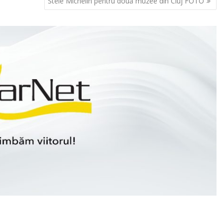
Stele Michelin pentru două muzee din Cluj FOTO