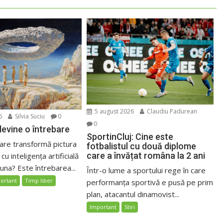
5 august 2026
Claudiu Padurean
6
Silvia Suciu
0
0
evine o întrebare
SportinCluj: Cine este
care transformă pictura
fotbalistul cu două diplome
care a învățat româna la 2 ani
 cu inteligența artificială
luna? Este întrebarea...
Într-o lume a sportului rege în care
ortant
Timp liber
performanța sportivă e pusă pe prim
plan, atacantul dinamovist...
Important
Stiri