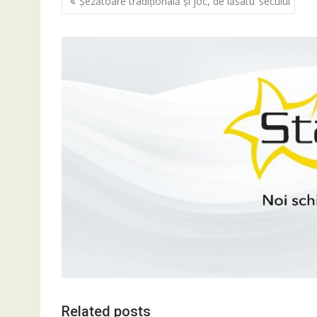
Șezătoare tradițională și joc, de lăsatu’ secului
în
articole
Related posts