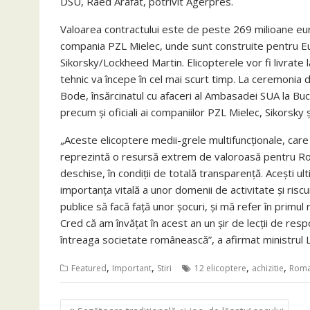
DSU, Raed Arafat, potrivit Agerpres.
Valoarea contractului este de peste 269 milioane eur
compania PZL Mielec, unde sunt construite pentru Eu
Sikorsky/Lockheed Martin. Elicopterele vor fi livrate la 
tehnic va începe în cel mai scurt timp. La ceremonia 
Bode, însărcinatul cu afaceri al Ambasadei SUA la Bu
precum şi oficiali ai companiilor PZL Mielec, Sikorsky
„Aceste elicoptere medii-grele multifuncţionale, care
reprezintă o resursă extrem de valoroasă pentru Româ
deschise, în condiţii de totală transparenţă. Aceşti u
importanţa vitală a unor domenii de activitate şi ris
publice să facă faţă unor şocuri, şi mă refer în primul r
Cred că am învăţat în acest an un şir de lecţii de res
întreaga societate românească”, a afirmat ministrul 
,
,
,
,
Featured
Important
Stiri
12 elicoptere
achizitie
Roma
Navigare