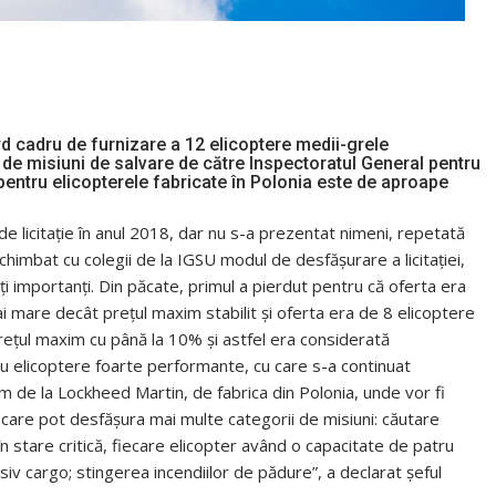
d cadru de furnizare a 12 elicoptere medii-grele
 de misiuni de salvare de către Inspectoratul General pentru
 pentru elicopterele fabricate în Polonia este de aproape
e licitaţie în anul 2018, dar nu s-a prezentat nimeni, repetată
himbat cu colegii de la IGSU modul de desfăşurare a licitaţiei,
i importanţi. Din păcate, primul a pierdut pentru că oferta era
ai mare decât preţul maxim stabilit şi oferta era de 8 elicoptere
preţul maxim cu până la 10% şi astfel era considerată
 cu elicoptere foarte performante, cu care s-a continuat
 de la Lockheed Martin, de fabrica din Polonia, unde vor fi
, care pot desfăşura mai multe categorii de misiuni: căutare
în stare critică, fiecare elicopter având o capacitate de patru
usiv cargo; stingerea incendiilor de pădure”, a declarat şeful