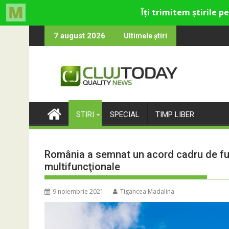
Skip
tru cultural și de divertisment din Cluj-Napoca
 luna devine o întrebare
SportinCluj: 
7 august 2026
Ultimele știri
to
content
STIRI
SPECIAL
TIMP LIBER
România a semnat un acord cadru de fur
multifuncţionale
9 noiembrie 2021
Tigancea Madalina