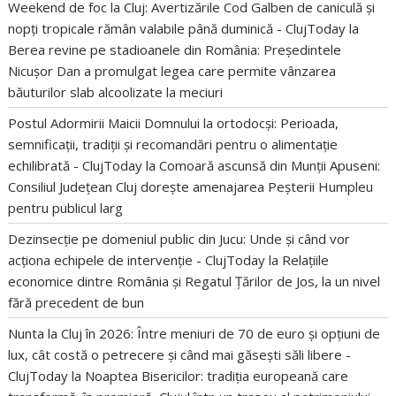
Weekend de foc la Cluj: Avertizările Cod Galben de caniculă și
nopți tropicale rămân valabile până duminică - ClujToday
la
Berea revine pe stadioanele din România: Președintele
Nicușor Dan a promulgat legea care permite vânzarea
băuturilor slab alcoolizate la meciuri
Postul Adormirii Maicii Domnului la ortodocși: Perioada,
semnificații, tradiții și recomandări pentru o alimentație
echilibrată - ClujToday
la
Comoară ascunsă din Munții Apuseni:
Consiliul Județean Cluj dorește amenajarea Peșterii Humpleu
pentru publicul larg
Dezinsecție pe domeniul public din Jucu: Unde și când vor
acționa echipele de intervenție - ClujToday
la
Relațiile
economice dintre România și Regatul Țărilor de Jos, la un nivel
fără precedent de bun
Nunta la Cluj în 2026: Între meniuri de 70 de euro și opțiuni de
lux, cât costă o petrecere și când mai găsești săli libere -
ClujToday
la
Noaptea Bisericilor: tradiția europeană care