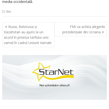
media occidentală.
Stiri
Navigare
Rusia, Belorusia şi
FMI va achita alegerile
în
Kazahstan au ajuns la un
prezidenţiale din Ucraina
articole
acord în privinţa tarifului unic
vamal în cadrul Uniunii Vamale