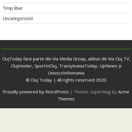
Timp liber
Uncategorized
ClujToday face parte din Via Media Group, alături de Via Cluj TV,
ClujInsider, SportInCluj, TransylvaniaToday, UpNews și
UnescoInRomania
© Cluj Today | All rights reserved 2020
Proudly powered by WordPress
|
Theme: SuperMag by
Acme
Themes