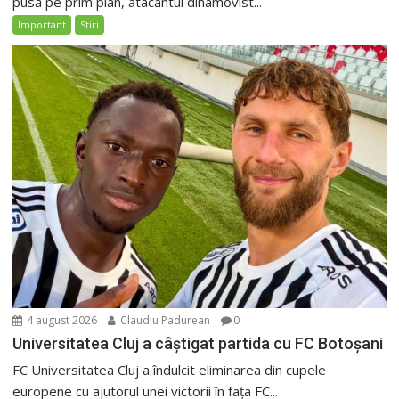
pusă pe prim plan, atacantul dinamovist...
Important
Stiri
4 august 2026
Claudiu Padurean
0
Universitatea Cluj a câștigat partida cu FC Botoșani
FC Universitatea Cluj a îndulcit eliminarea din cupele
europene cu ajutorul unei victorii în fața FC...