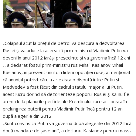
„Colapsul acut la preţul de petrol va descuraja dezvoltarea
Rusiei şi va aduce la aceea că prm-ministrul Vladimir Putin va
deveni în anul 2012 iarăşi preşedinte şi va guverna încă 12 ani
„, a declarat fostul prim-ministru rus Mihail Kasianov.Mihail
Kasianov, în prezent unul din liderii opoziţiei ruse, a menţionat
că anunţul potrivt căruia ar exista o dispută între Putin şi
Medvedev a fost făcut din cadrul statului major a lui Putin,
acest lucru dorind să dezorienteze poporul Rusiei şi să nu fie
atent de la planurile perfide ale Kremlinului care ar consta în
prelungirea puterii pentru Vladimir Putin încă pentru 12 ani
după alegerile din 2012.
„Sunt convins că Putin va guverna după alegerile din 2012 încă
două mandate de şase ani”, a declarat Kasianov pentru mass-