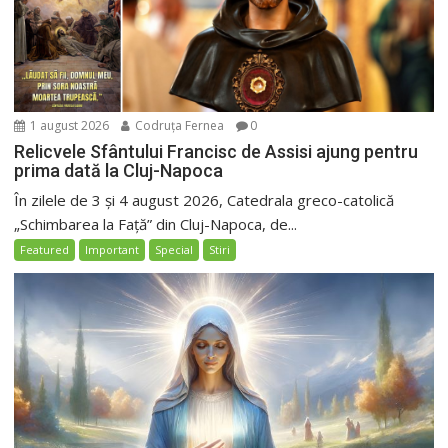
1 august 2026
Codruța Fernea
0
Relicvele Sfântului Francisc de Assisi ajung pentru
prima dată la Cluj-Napoca
În zilele de 3 și 4 august 2026, Catedrala greco-catolică
„Schimbarea la Față” din Cluj-Napoca, de...
Featured
Important
Special
Stiri