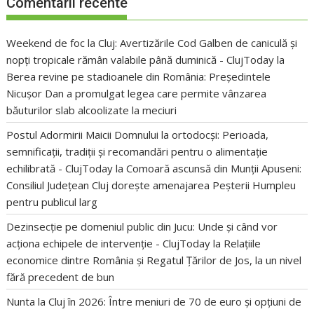
Comentarii recente
Weekend de foc la Cluj: Avertizările Cod Galben de caniculă și
nopți tropicale rămân valabile până duminică - ClujToday
la
Berea revine pe stadioanele din România: Președintele
Nicușor Dan a promulgat legea care permite vânzarea
băuturilor slab alcoolizate la meciuri
Postul Adormirii Maicii Domnului la ortodocși: Perioada,
semnificații, tradiții și recomandări pentru o alimentație
echilibrată - ClujToday
la
Comoară ascunsă din Munții Apuseni:
Consiliul Județean Cluj dorește amenajarea Peșterii Humpleu
pentru publicul larg
Dezinsecție pe domeniul public din Jucu: Unde și când vor
acționa echipele de intervenție - ClujToday
la
Relațiile
economice dintre România și Regatul Țărilor de Jos, la un nivel
fără precedent de bun
Nunta la Cluj în 2026: Între meniuri de 70 de euro și opțiuni de