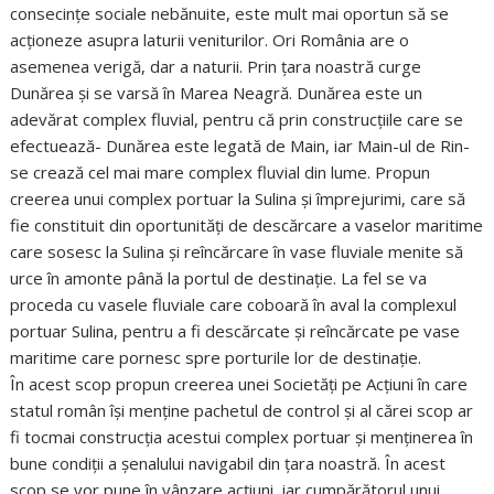
consecințe sociale nebănuite, este mult mai oportun să se
acționeze asupra laturii veniturilor. Ori România are o
asemenea verigă, dar a naturii. Prin țara noastră curge
Dunărea și se varsă în Marea Neagră. Dunărea este un
adevărat complex fluvial, pentru că prin construcțiile care se
efectuează- Dunărea este legată de Main, iar Main-ul de Rin-
se crează cel mai mare complex fluvial din lume. Propun
creerea unui complex portuar la Sulina și împrejurimi, care să
fie constituit din oportunități de descărcare a vaselor maritime
care sosesc la Sulina și reîncărcare în vase fluviale menite să
urce în amonte până la portul de destinație. La fel se va
proceda cu vasele fluviale care coboară în aval la complexul
portuar Sulina, pentru a fi descărcate și reîncărcate pe vase
maritime care pornesc spre porturile lor de destinație.
În acest scop propun creerea unei Societăți pe Acțiuni în care
statul român își menține pachetul de control și al cărei scop ar
fi tocmai construcția acestui complex portuar și menținerea în
bune condiții a șenalului navigabil din țara noastră. În acest
scop se vor pune în vânzare acțiuni, iar cumpărătorul unui