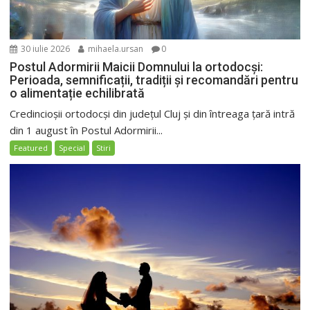
30 iulie 2026
mihaela.ursan
0
Postul Adormirii Maicii Domnului la ortodocși:
Perioada, semnificații, tradiții și recomandări pentru
o alimentație echilibrată
Credincioșii ortodocși din județul Cluj și din întreaga țară intră
din 1 august în Postul Adormirii...
Featured
Special
Stiri