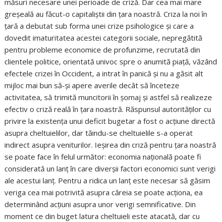
măsuri necesare unei perioade de criză. Dar cea mai mare
greșeală au făcut-o capitaliștii din țara noastră. Criza la noi în
țară a debutat sub forma unei crize psihologice și care a
dovedit imaturitatea acestei categorii sociale, nepregătită
pentru probleme economice de profunzime, recrutată din
clientele politice, orientată univoc spre o anumită piață, văzând
efectele crizei în Occident, a intrat în panică și nu a găsit alt
mijloc mai bun să-și apere averile decât să înceteze
activitatea, să trimită muncitorii în șomaj și astfel să realizeze
efectiv o criză reală în țara noastră. Răspunsul autorităților cu
privire la existența unui deficit bugetar a fost o acțiune directă
asupra cheltuielilor, dar tăindu-se cheltuielile s-a operat
indirect asupra veniturilor. Ieșirea din criză pentru țara noastră
se poate face în felul următor: economia națională poate fi
considerată un lanț în care diverșii factori economici sunt verigi
ale acestui lanț. Pentru a ridica un lanț este necesar să găsim
veriga cea mai potrivită asupra căreia se poate acționa, ea
determinând acțiuni asupra unor verigi semnificative. Din
moment ce din buget latura cheltuieli este atacată, dar cu