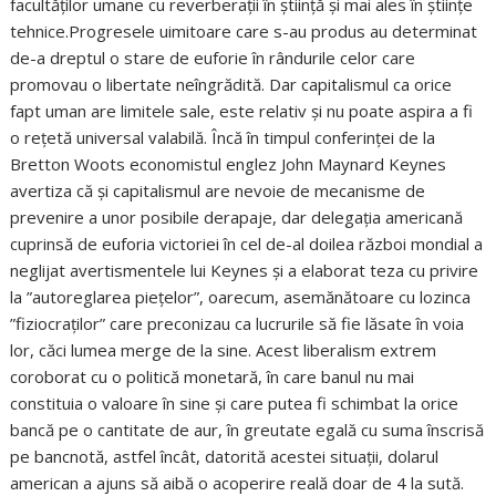
facultăților umane cu reverberații în știință și mai ales în științe
tehnice.Progresele uimitoare care s-au produs au determinat
de-a dreptul o stare de euforie în rândurile celor care
promovau o libertate neîngrădită. Dar capitalismul ca orice
fapt uman are limitele sale, este relativ și nu poate aspira a fi
o rețetă universal valabilă. Încă în timpul conferinței de la
Bretton Woots economistul englez John Maynard Keynes
avertiza că și capitalismul are nevoie de mecanisme de
prevenire a unor posibile derapaje, dar delegația americană
cuprinsă de euforia victoriei în cel de-al doilea război mondial a
neglijat avertismentele lui Keynes și a elaborat teza cu privire
la ”autoreglarea piețelor”, oarecum, asemănătoare cu lozinca
”fiziocraților” care preconizau ca lucrurile să fie lăsate în voia
lor, căci lumea merge de la sine. Acest liberalism extrem
coroborat cu o politică monetară, în care banul nu mai
constituia o valoare în sine și care putea fi schimbat la orice
bancă pe o cantitate de aur, în greutate egală cu suma înscrisă
pe bancnotă, astfel încât, datorită acestei situații, dolarul
american a ajuns să aibă o acoperire reală doar de 4 la sută.