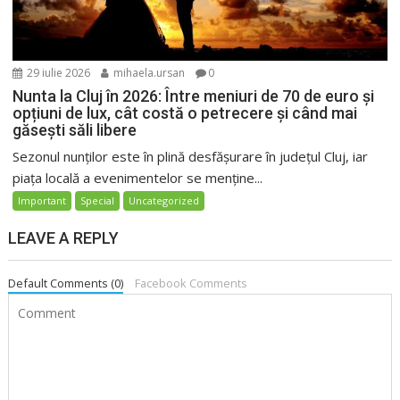
29 iulie 2026
mihaela.ursan
0
Nunta la Cluj în 2026: Între meniuri de 70 de euro și
opțiuni de lux, cât costă o petrecere și când mai
găsești săli libere
Sezonul nunților este în plină desfășurare în județul Cluj, iar
piața locală a evenimentelor se menține...
Important
Special
Uncategorized
LEAVE A REPLY
Default Comments (0)
Facebook Comments