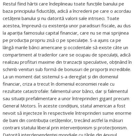
Restul fiind hârtii care îndeplineau toate funcțiile banului pe
baza principiului fiducității, adică a încrederii pe care o acordau
cetățenii banului și nu datorită valorii sale intriseci. Toate
acestea, împreună cu existența unor paradisuri fiscale, au dus
la apariția faimosului capital financiar, care nu se mai sprijinea
pe producția propriu zisă ci pe speculație. S-a ajuns ca pe
lângă marile bănci americane și occidentale să existe câte un
compartiment al traderilor care se ocupau de speculații, adică
realizau profituri maxime din tranzacții speculative, obținând în
schimb venituri sub formă de bonusuri de proporții incredibile.
La un moment dat sistemul s-a dereglat și din domeniul
financiar, criza a trecut în domeniul economiei reale cu
rezultate catastrofale: falimentul unor bănci, dar și falimentul
sau situații prefalimentare a unor întreprinderi gigant precum
General Motors. În aceste condițiuni, statul american a fost
nevoit să injecteze în respectivele întreprinderi sume enorme
de bani din contribuția cetățenilor, trecând astfel la măsuri
contrarii statului liberal prin intervenționism și protecționism.
Datorită interdependenței mondiale cu țările din Apusul