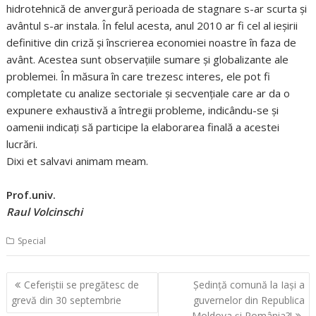
hidrotehnică de anvergură perioada de stagnare s-ar scurta și
avântul s-ar instala. În felul acesta, anul 2010 ar fi cel al ieșirii
definitive din criză și înscrierea economiei noastre în faza de
avânt. Acestea sunt observațiile sumare și globalizante ale
problemei. În măsura în care trezesc interes, ele pot fi
completate cu analize sectoriale și secvențiale care ar da o
expunere exhaustivă a întregii probleme, indicându-se și
oamenii indicați să participe la elaborarea finală a acestei
lucrări.
Dixi et salvavi animam meam.
Prof.univ.
Raul Volcinschi
Special
Navigare
Ceferiştii se pregătesc de
Şedinţă comună la Iaşi a
în
grevă din 30 septembrie
guvernelor din Republica
Moldova şi România?!