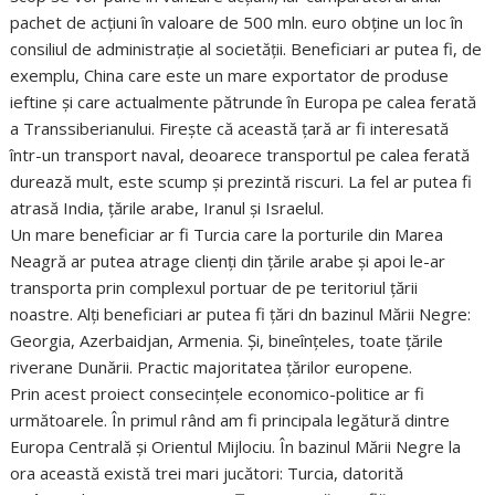
pachet de acțiuni în valoare de 500 mln. euro obține un loc în
consiliul de administrație al societății. Beneficiari ar putea fi, de
exemplu, China care este un mare exportator de produse
ieftine și care actualmente pătrunde în Europa pe calea ferată
a Transsiberianului. Firește că această țară ar fi interesată
într-un transport naval, deoarece transportul pe calea ferată
durează mult, este scump și prezintă riscuri. La fel ar putea fi
atrasă India, țările arabe, Iranul și Israelul.
Un mare beneficiar ar fi Turcia care la porturile din Marea
Neagră ar putea atrage clienți din țările arabe și apoi le-ar
transporta prin complexul portuar de pe teritoriul țării
noastre. Alți beneficiari ar putea fi țări dn bazinul Mării Negre:
Georgia, Azerbaidjan, Armenia. Și, bineînțeles, toate țările
riverane Dunării. Practic majoritatea țărilor europene.
Prin acest proiect consecințele economico-politice ar fi
următoarele. În primul rând am fi principala legătură dintre
Europa Centrală și Orientul Mijlociu. În bazinul Mării Negre la
ora această există trei mari jucători: Turcia, datorită