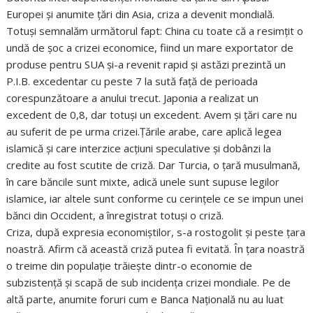
Europei și anumite țări din Asia, criza a devenit mondială.
Totuși semnalăm următorul fapt: China cu toate că a resimțit o
undă de șoc a crizei economice, fiind un mare exportator de
produse pentru SUA și-a revenit rapid și astăzi prezintă un
P.I.B. excedentar cu peste 7 la sută față de perioada
corespunzătoare a anului trecut. Japonia a realizat un
excedent de 0,8, dar totuși un excedent. Avem și țări care nu
au suferit de pe urma crizei.Țările arabe, care aplică legea
islamică și care interzice acțiuni speculative și dobânzi la
credite au fost scutite de criză. Dar Turcia, o țară musulmană,
în care băncile sunt mixte, adică unele sunt supuse legilor
islamice, iar altele sunt conforme cu cerințele ce se impun unei
bănci din Occident, a înregistrat totuși o criză.
Criza, după expresia economiștilor, s-a rostogolit și peste țara
noastră. Afirm că această criză putea fi evitată. În țara noastră
o treime din populație trăiește dintr-o economie de
subzistență și scapă de sub incidența crizei mondiale. Pe de
altă parte, anumite foruri cum e Banca Națională nu au luat