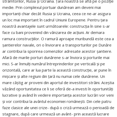
strâmtorilor, Rusia și Ucraina. Țara noastră se află pe o poziție
medie. Prin complexul portuar dunărean am deveni mai
importanți chiar decât Rusia și Ucraina, ceea ce ne-ar asigura
un loc mai important în cadrul Uniunii Europene. Pentru țara
noastră avantajele sunt următoarele: construcția în sine s-ar
face cu bani provenind din vânzarea de acțiuni. Ar demara
ramura construcțiilor. O ramură aproape muribundă este cea a
șantierelor navale, ori o înviorare a transporturilor pe Dunăre
ar contribui la sporirea comenzilor adresate acestor șantiere.
Afară de marile porturi dunărene s-ar înviora și porturile mai
mici. S-ar înmulți numărul întreprinderilor pe verticală și pe
orizontală, care ar lua parte la această construcție, ar pune în
mișcare și alte regiuni din țară nu numai cele dunărene. Un
mare câștig ar proveni din aportul de investitori străini. Aceștia
văzând oportunitatea ce li se oferă de-a investi în oportunități
lucrative și având în vedere importanța acestor lucrări vor veni
și vor contribui la avântul economiei românești. Din cele patru
faze clasice ale unei crize- după o criză urmează o perioadă de
stagnare, după care urmează un avânt- prin această lucrare