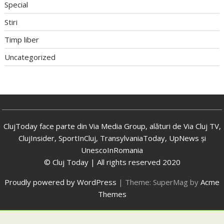
Special
Stiri
Timp liber
Uncategorized
ClujToday face parte din Via Media Group, alături de Via Cluj TV,
ClujInsider, SportInCluj, TransylvaniaToday, UpNews și
UnescoInRomania
© Cluj Today | All rights reserved 2020
Proudly powered by WordPress
|
Theme: SuperMag by
Acme
Themes