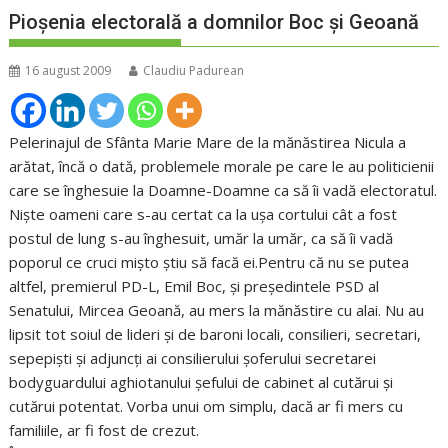
Pioşenia electorală a domnilor Boc şi Geoană
16 august 2009
Claudiu Padurean
Pelerinajul de Sfânta Marie Mare de la mănăstirea Nicula a
arătat, încă o dată, problemele morale pe care le au politicienii
care se înghesuie la Doamne-Doamne ca să îi vadă electoratul.
Nişte oameni care s-au certat ca la uşa cortului cât a fost
postul de lung s-au înghesuit, umăr la umăr, ca să îi vadă
poporul ce cruci mişto ştiu să facă ei.Pentru că nu se putea
altfel, premierul PD-L, Emil Boc, şi preşedintele PSD al
Senatului, Mircea Geoană, au mers la mănăstire cu alai. Nu au
lipsit tot soiul de lideri şi de baroni locali, consilieri, secretari,
sepepişti şi adjuncţi ai consilierului şoferului secretarei
bodyguardului aghiotanului şefului de cabinet al cutărui şi
cutărui potentat. Vorba unui om simplu, dacă ar fi mers cu
familiile, ar fi fost de crezut.