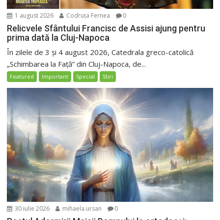
1 august 2026
Codruța Fernea
0
Relicvele Sfântului Francisc de Assisi ajung pentru
prima dată la Cluj-Napoca
În zilele de 3 și 4 august 2026, Catedrala greco-catolică
„Schimbarea la Față” din Cluj-Napoca, de...
Featured
Important
Special
Stiri
30 iulie 2026
mihaela.ursan
0