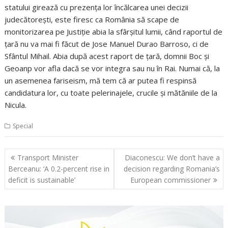
statului girează cu prezenţa lor încălcarea unei decizii
judecătoreşti, este firesc ca România să scape de
monitorizarea pe Justiţie abia la sfârşitul lumii, când raportul de
ţară nu va mai fi făcut de Jose Manuel Durao Barroso, ci de
Sfântul Mihail. Abia după acest raport de ţară, domnii Boc şi
Geoanp vor afla dacă se vor integra sau nu în Rai. Numai că, la
un asemenea fariseism, mă tem că ar putea fi respinsă
candidatura lor, cu toate pelerinajele, crucile şi mătăniile de la
Nicula.
Special
Navigare
Transport Minister
Diaconescu: We don’t have a
în
Berceanu: ‘A 0.2-percent rise in
decision regarding Romania’s
articole
deficit is sustainable’
European commissioner