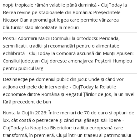
nopți tropicale rămân valabile până duminică - ClujToday
la
Berea revine pe stadioanele din România: Președintele
Nicușor Dan a promulgat legea care permite vânzarea
băuturilor slab alcoolizate la meciuri
Postul Adormirii Maicii Domnului la ortodocși: Perioada,
semnificații, tradiții și recomandări pentru o alimentație
echilibrată - ClujToday
la
Comoară ascunsă din Munții Apuseni:
Consiliul Județean Cluj dorește amenajarea Peșterii Humpleu
pentru publicul larg
Dezinsecție pe domeniul public din Jucu: Unde și când vor
acționa echipele de intervenție - ClujToday
la
Relațiile
economice dintre România și Regatul Țărilor de Jos, la un nivel
fără precedent de bun
Nunta la Cluj în 2026: Între meniuri de 70 de euro și opțiuni de
lux, cât costă o petrecere și când mai găsești săli libere -
ClujToday
la
Noaptea Bisericilor: tradiția europeană care
transformă, în premieră, Clujul într-un traseu al patrimoniului