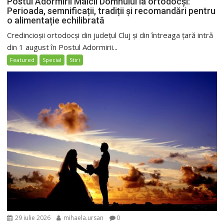
Postul Adormirii Maicii Domnului la ortodocși:
Perioada, semnificații, tradiții și recomandări pentru
o alimentație echilibrată
Credincioșii ortodocși din județul Cluj și din întreaga țară intră
din 1 august în Postul Adormirii...
Featured
Special
Stiri
29 iulie 2026
mihaela.ursan
0