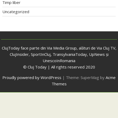
Timp liber
Uncategorized
ClujToday face parte din Via Media Group, alături de Via Cluj TV,
ClujInsider, SportInCluj, TransylvaniaToday, UpNews și
UnescoInRomania
© Cluj Today | All rights reserved 2020
Proudly powered by WordPress
|
Theme: SuperMag by
Acme
Themes