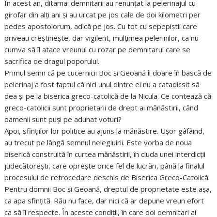
În acest an, ditamai demnitarii au renunţat la pelerinajul cu
girofar din alţi ani şi au urcat pe jos cale de doi kilometri per
pedes apostolorum, adică pe jos. Cu tot cu sepepiştii care
priveau creştineşte, dar vigilent, mulţimea pelerinilor, ca nu
cumva să îl atace vreunul cu rozar pe demnitarul care se
sacrifica de dragul poporului.
Primul semn că pe cucernicii Boc şi Geoană îi doare în bască de
pelerinaj a fost faptul că nici unul dintre ei nu a catadicsit să
dea şi pe la biserica greco-catolică de la Nicula. Ce contează că
greco-catolicii sunt proprietarii de drept ai mănăstirii, când
oamenii sunt puşi pe adunat voturi?
Apoi, sfinţiilor lor politice au ajuns la mănăstire. Uşor gâfâind,
au trecut pe lângă semnul nelegiuirii. Este vorba de noua
biserică construită în curtea mănăstirii, în ciuda unei interdicţii
judecătoreşti, care opreşte orice fel de lucrări, până la finalul
procesului de retrocedare deschis de Biserica Greco-Catolică.
Pentru domnii Boc şi Geoană, dreptul de proprietate este aşa,
ca apa sfinţită. Rău nu face, dar nici că ar depune vreun efort
ca să îl respecte. În aceste condiţii, în care doi demnitari ai