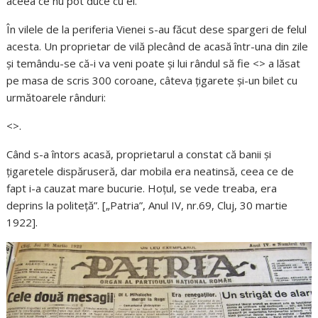
aceea ce nu pot duce cu ei.
În vilele de la periferia Vienei s-au făcut dese spargeri de felul
acesta. Un proprietar de vilă plecând de acasă într-una din zile
şi temându-se că-i va veni poate şi lui rândul să fie <
> a lăsat
pe masa de scris 300 coroane, câteva ţigarete şi-un bilet cu
următoarele rânduri:
<
>.
Când s-a întors acasă, proprietarul a constat că banii şi
ţigaretele dispăruseră, dar mobila era neatinsă, ceea ce de
fapt i-a cauzat mare bucurie. Hoţul, se vede treaba, era
deprins la politeţă”. [„Patria”, Anul IV, nr.69, Cluj, 30 martie
1922].