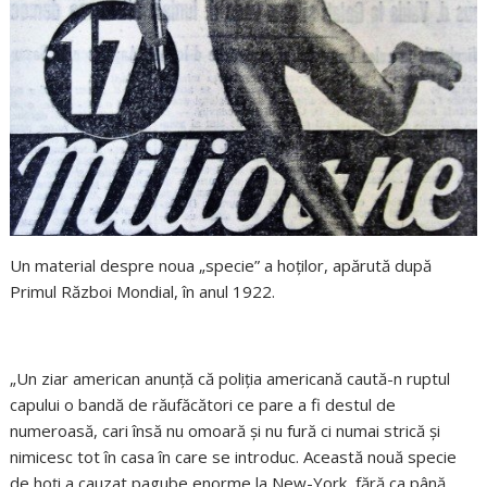
Un material despre noua „specie” a hoţilor, apărută după
Primul Război Mondial, în anul 1922.
„Un ziar american anunţă că poliţia americană caută-n ruptul
capului o bandă de răufăcători ce pare a fi destul de
numeroasă, cari însă nu omoară şi nu fură ci numai strică şi
nimicesc tot în casa în care se introduc. Această nouă specie
de hoţi a cauzat pagube enorme la New-York, fără ca până