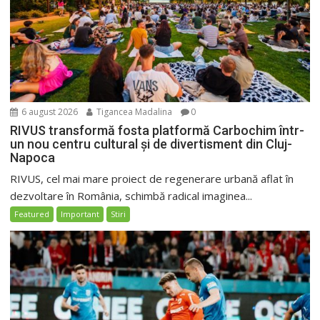
6 august 2026
Tigancea Madalina
0
RIVUS transformă fosta platformă Carbochim într-
un nou centru cultural și de divertisment din Cluj-
Napoca
RIVUS, cel mai mare proiect de regenerare urbană aflat în
dezvoltare în România, schimbă radical imaginea...
Featured
Important
Stiri