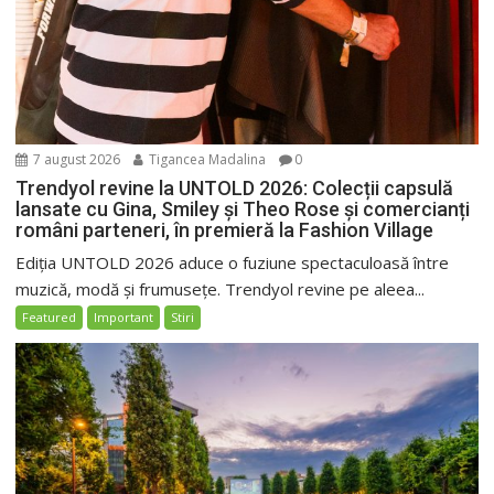
7 august 2026
Tigancea Madalina
0
Trendyol revine la UNTOLD 2026: Colecții capsulă
lansate cu Gina, Smiley și Theo Rose și comercianți
români parteneri, în premieră la Fashion Village
Ediția UNTOLD 2026 aduce o fuziune spectaculoasă între
muzică, modă și frumusețe. Trendyol revine pe aleea...
Featured
Important
Stiri