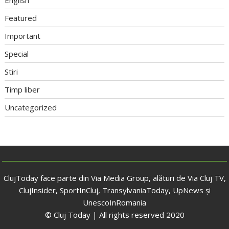
English
Featured
Important
Special
Stiri
Timp liber
Uncategorized
ClujToday face parte din Via Media Group, alături de Via Cluj TV,
ClujInsider, SportInCluj, TransylvaniaToday, UpNews și
UnescoInRomania
© Cluj Today | All rights reserved 2020