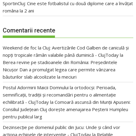
SportinCluj: Cine este fotbalistul cu două diplome care a învățat
româna la 2 ani
Comentarii recente
Weekend de foc la Cluj: Avertizările Cod Galben de caniculă și
nopți tropicale rămân valabile până duminică - ClujToday
la
Berea revine pe stadioanele din România: Președintele
Nicușor Dan a promulgat legea care permite vânzarea
băuturilor slab alcoolizate la meciuri
Postul Adormirii Maicii Domnului la ortodocși: Perioada,
semnificații, tradiții și recomandări pentru o alimentație
echilibrată - ClujToday
la
Comoară ascunsă din Munții Apuseni:
Consiliul Județean Cluj dorește amenajarea Peșterii Humpleu
pentru publicul larg
Dezinsecție pe domeniul public din Jucu: Unde și când vor
acționa echipele de intervenție - ClujToday
la
Relațiile