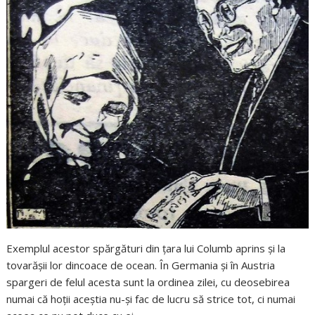
Exemplul acestor spărgături din ţara lui Columb aprins şi la
tovarăşii lor dincoace de ocean. În Germania şi în Austria
spargeri de felul acesta sunt la ordinea zilei, cu deosebirea
numai că hoţii aceştia nu-şi fac de lucru să strice tot, ci numai