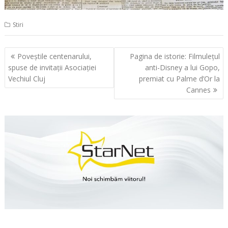
Stiri
Navigare
Poveştile centenarului,
Pagina de istorie: Filmuleţul
în
spuse de invitaţii Asociaţiei
anti-Disney a lui Gopo,
articole
Vechiul Cluj
premiat cu Palme d’Or la
Cannes