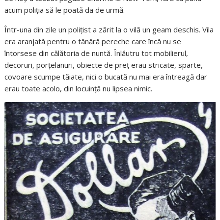
acum poliţia să le poată da de urmă.
Într-una din zile un poliţist a zărit la o vilă un geam deschis. Vila
era aranjată pentru o tânără pereche care încă nu se
întorsese din călătoria de nuntă. Înlăutru tot mobilierul,
decoruri, porţelanuri, obiecte de preţ erau stricate, sparte,
covoare scumpe tăiate, nici o bucată nu mai era întreagă dar
erau toate acolo, din locuinţă nu lipsea nimic.