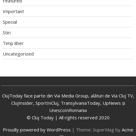
Featured
Important
Special
Stiri
Timp liber
Uncategorized
ClujToday face parte din Via Media Group, alături de Via Cluj TV,
ClujInsider, SportInCluj, TransylvaniaToday, UpNews și
UnescoInRomania
© Cluj Today | All rights reserved 2020
Proudly powered by WordPress
|
Theme: SuperMag by
Acme