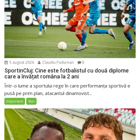
5 august 2026
Claudiu Padurean
0
SportinCluj: Cine este fotbalistul cu două diplome
care a învățat româna la 2 ani
Într-o lume a sportului rege în care performanța sportivă e
pusă pe prim plan, atacantul dinamovist...
Important
Stiri