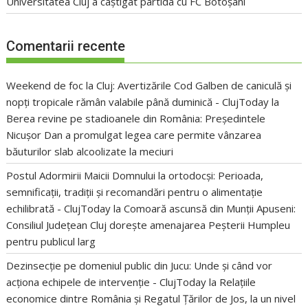
Universitatea Cluj a câștigat partida cu FC Botoșani
Comentarii recente
Weekend de foc la Cluj: Avertizările Cod Galben de caniculă și
nopți tropicale rămân valabile până duminică - ClujToday
la
Berea revine pe stadioanele din România: Președintele
Nicușor Dan a promulgat legea care permite vânzarea
băuturilor slab alcoolizate la meciuri
Postul Adormirii Maicii Domnului la ortodocși: Perioada,
semnificații, tradiții și recomandări pentru o alimentație
echilibrată - ClujToday
la
Comoară ascunsă din Munții Apuseni:
Consiliul Județean Cluj dorește amenajarea Peșterii Humpleu
pentru publicul larg
Dezinsecție pe domeniul public din Jucu: Unde și când vor
acționa echipele de intervenție - ClujToday
la
Relațiile
economice dintre România și Regatul Țărilor de Jos, la un nivel