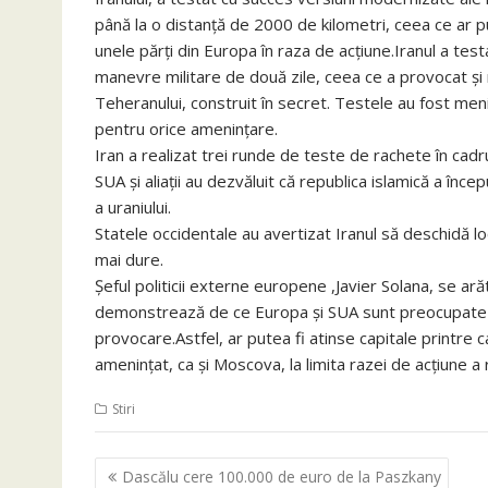
până la o distanţă de 2000 de kilometri, ceea ce ar pu
unele părţi din Europa în raza de acţiune.Iranul a test
manevre militare de două zile, ceea ce a provocat şi m
Teheranului, construit în secret. Testele au fost meni
pentru orice ameninţare.
Iran a realizat trei runde de teste de rachete în cad
SUA şi aliaţii au dezvăluit că republica islamică a în
a uraniului.
Statele occidentale au avertizat Iranul să deschidă loc
mai dure.
Şeful politicii externe europene ,Javier Solana, se ar
demonstrează de ce Europa şi SUA sunt preocupate de i
provocare.Astfel, ar putea fi atinse capitale printre c
ameninţat, ca şi Moscova, la limita razei de acţiune a 
Stiri
Navigare
Dascălu cere 100.000 de euro de la Paszkany