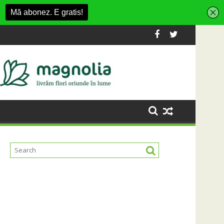
ltarea infrastructurii de apă și canalizare
Universitatea Cluj a câștigat partida cu FC Botoșan