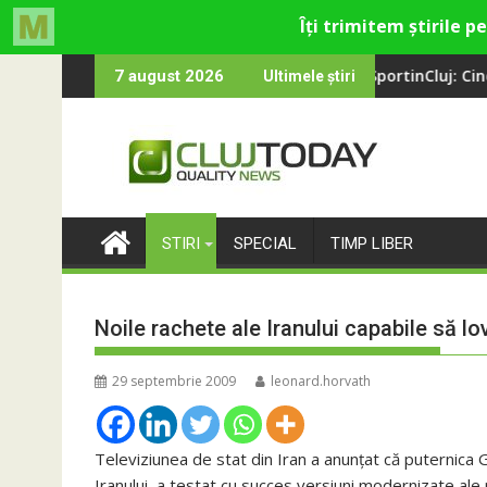
Skip
ivertisment din Cluj-Napoca
are
SportinCluj: Cine este fotbalistul
7 august 2026
Ultimele știri
to
content
STIRI
SPECIAL
TIMP LIBER
Noile rachete ale Iranului capabile să 
29 septembrie 2009
leonard.horvath
Televiziunea de stat din Iran a anunţat că puternica 
Iranului, a testat cu succes versiuni modernizate ale