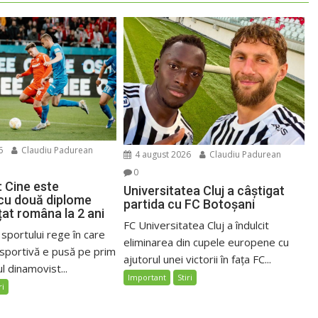
6
Claudiu Padurean
4 august 2026
Claudiu Padurean
0
: Cine este
Universitatea Cluj a câștigat
 cu două diplome
partida cu FC Botoșani
țat româna la 2 ani
FC Universitatea Cluj a îndulcit
 sportului rege în care
eliminarea din cupele europene cu
sportivă e pusă pe prim
ajutorul unei victorii în fața FC...
l dinamovist...
Important
Stiri
ri