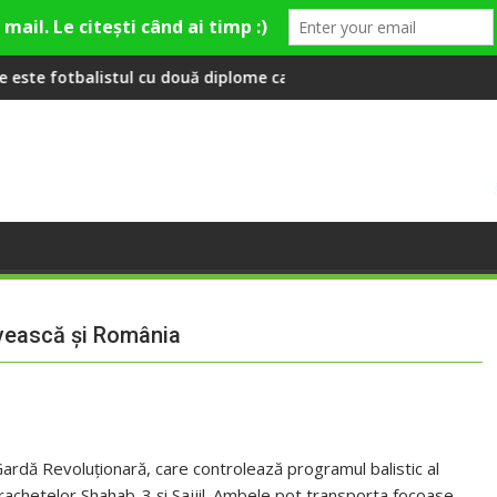
 cu două diplome care a învățat româna la 2 ani
Compania de Apă Someș, campioană la dezvo
lovească şi România
Gardă Revoluţionară, care controlează programul balistic al
 rachetelor Shahab-3 şi Sajjil. Ambele pot transporta focoase