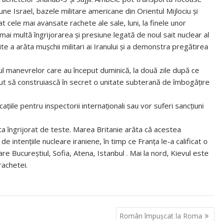
ne Israel, bazele militare americane din Orientul Mijlociu şi
at cele mai avansate rachete ale sale, luni, la finele unor
ai multă îngrijorarea şi presiune legată de noul sait nuclear al
te a arăta muşchii militari ai Iranului şi a demonstra pregătirea
rul manevrelor care au început duminică, la două zile după ce
ceput să construiască în secret o unitate subterană de îmbogăţire
aţiile pentru inspectorii internaţionali sau vor suferi sancţiuni
ăta îngrijorat de teste. Marea Britanie arăta că acestea
ntenţiile nucleare iraniene, în timp ce Franţa le-a calificat o
are Bucureştiul, Sofia, Atena, Istanbul . Mai la nord, Kievul este
rachetei.
Român împuşcat la Roma