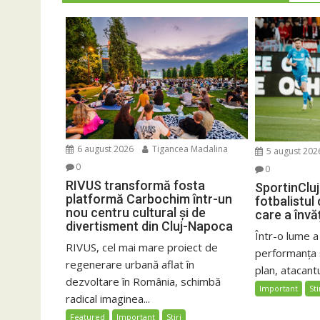
6 august 2026
Tigancea Madalina
5 august 202
0
0
RIVUS transformă fosta
SportinCluj
platformă Carbochim într-un
fotbalistul
nou centru cultural și de
care a învă
divertisment din Cluj-Napoca
Într-o lume a
RIVUS, cel mai mare proiect de
performanța 
regenerare urbană aflat în
plan, atacantu
dezvoltare în România, schimbă
Important
Sti
radical imaginea...
Featured
Important
Stiri