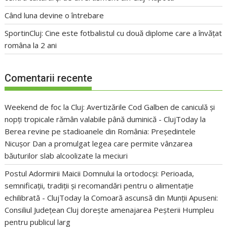
Când luna devine o întrebare
SportinCluj: Cine este fotbalistul cu două diplome care a învățat
româna la 2 ani
Comentarii recente
Weekend de foc la Cluj: Avertizările Cod Galben de caniculă și
nopți tropicale rămân valabile până duminică - ClujToday
la
Berea revine pe stadioanele din România: Președintele
Nicușor Dan a promulgat legea care permite vânzarea
băuturilor slab alcoolizate la meciuri
Postul Adormirii Maicii Domnului la ortodocși: Perioada,
semnificații, tradiții și recomandări pentru o alimentație
echilibrată - ClujToday
la
Comoară ascunsă din Munții Apuseni:
Consiliul Județean Cluj dorește amenajarea Peșterii Humpleu
pentru publicul larg