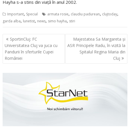
Hayha s-a stins din viață în anul 2002.
,
,
,
,
Important
Special
armata rosie
claudiu padurean
clujtoday
,
,
,
,
garda alba
lunetist
news
simo hayha
stiri
Navigare
SportinCluj: FC
Majestatea Sa Margareta și
în
Universitatea Cluj va juca cu
ASR Principele Radu, în vizită la
articole
Pandurii în sferturile Cupei
Spitalul Regina Maria din
României
Cluj