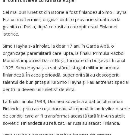
în confruntarea cu Armata Roșie.
Cel mai bun lunetist din istorie a fost finlandezul Simo Hayha.
Era un mic fermier, originar dintr-o provincie situată azi la
granița cu Rusia, după ce rușii au cotropit estul Finlandei
istorice.
Simo Hayha s-a înrolat, la doar 17 ani, în Garda Albă, o
organizație paramilitară care lupta, la finalul Primului Război
Mondial, împotriva Gărzii Roșii, formate din bolșevici. În anul
1925, Simo Hayha și-a satisfăcut stagiul militar în armata
finlandeză. În acea perioadă, superiorii săi au descoperit
talentul de bun țintaș al lui Simo Hayha și l-au antrenat special
pentru a deveni un lunetist de elită.
La finalul anului 1939, Uniunea Sovietică a dat un ultimatum
Finlandei, prin care rușii doreau să impună finlandezilor o serie
de condiții care ar fi transformat această țară într-un satelit
sovietic. Finlandezii au refuzat, iar rușii au atacat Finlanda.