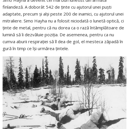
Simo Hayha a devenit cel mai bun lunetist din armata
finlandeză. A doborât 542 de ținte cu ajutorul unei puști
adaptate, precum și alși peste 200 de inamici, cu ajutorul unei
mitraliere. Simo Hayha nu a folosit niciodată o lunetă optică, ci
ținte de metal, pentru că nu dorea ca o rază întâmplătoare de
lumină să îi dezvăluie poziția. De asemenea, pentru ca nu
cumva aburii respirației să îl dea de gol, el mesteca zăpadă în
gură în timp ce își urmărea țintele.