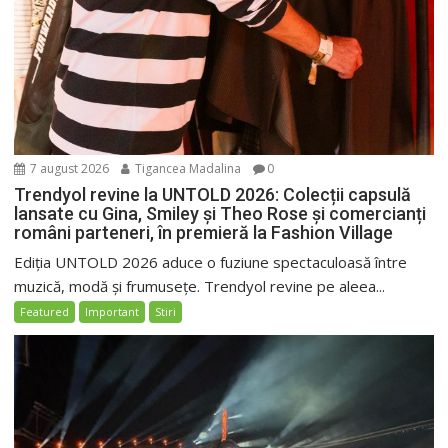
7 august 2026
Tigancea Madalina
0
Trendyol revine la UNTOLD 2026: Colecții capsulă
lansate cu Gina, Smiley și Theo Rose și comercianți
români parteneri, în premieră la Fashion Village
Ediția UNTOLD 2026 aduce o fuziune spectaculoasă între
muzică, modă și frumusețe. Trendyol revine pe aleea...
Featured
Important
Stiri