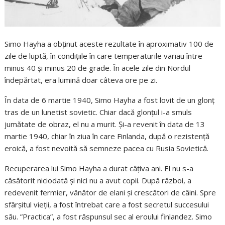
Simo Hayha a obținut aceste rezultate în aproximativ 100 de
zile de luptă, în condițiile în care temperaturile variau între
minus 40 și minus 20 de grade. În acele zile din Nordul
îndepărtat, era lumină doar câteva ore pe zi.
În data de 6 martie 1940, Simo Hayha a fost lovit de un glonț
tras de un lunetist sovietic. Chiar dacă glonțul i-a smuls
jumătate de obraz, el nu a murit. Și-a revenit în data de 13
martie 1940, chiar în ziua în care Finlanda, după o rezistență
eroică, a fost nevoită să semneze pacea cu Rusia Sovietică.
Recuperarea lui Simo Hayha a durat câțiva ani. El nu s-a
căsătorit niciodată și nici nu a avut copii. După război, a
redevenit fermier, vânător de elani și crescători de câini. Spre
sfârșitul vieții, a fost întrebat care a fost secretul succesului
său. ”Practica”, a fost răspunsul sec al eroului finlandez. Simo