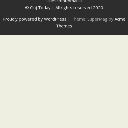
UnescoInRomania
© Cluj Today | All rights reserved 2020
Proudly powered by WordPress
|
Theme: SuperMag by
Acme
Themes