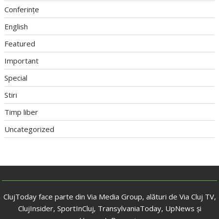
Conferințe
English
Featured
Important
Special
Stiri
Timp liber
Uncategorized
ClujToday face parte din Via Media Group, alături de Via Cluj TV,
ClujInsider, SportInCluj, TransylvaniaToday, UpNews și