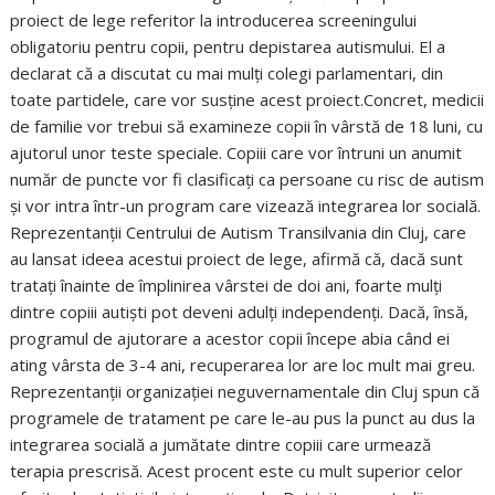
proiect de lege referitor la introducerea screeningului
obligatoriu pentru copii, pentru depistarea autismului. El a
declarat că a discutat cu mai mulţi colegi parlamentari, din
toate partidele, care vor susţine acest proiect.Concret, medicii
de familie vor trebui să examineze copii în vârstă de 18 luni, cu
ajutorul unor teste speciale. Copiii care vor întruni un anumit
număr de puncte vor fi clasificaţi ca persoane cu risc de autism
şi vor intra într-un program care vizează integrarea lor socială.
Reprezentanţii Centrului de Autism Transilvania din Cluj, care
au lansat ideea acestui proiect de lege, afirmă că, dacă sunt
trataţi înainte de împlinirea vârstei de doi ani, foarte mulţi
dintre copiii autişti pot deveni adulţi independenţi. Dacă, însă,
programul de ajutorare a acestor copii începe abia când ei
ating vârsta de 3-4 ani, recuperarea lor are loc mult mai greu.
Reprezentanţii organizaţiei neguvernamentale din Cluj spun că
programele de tratament pe care le-au pus la punct au dus la
integrarea socială a jumătate dintre copiii care urmează
terapia prescrisă. Acest procent este cu mult superior celor