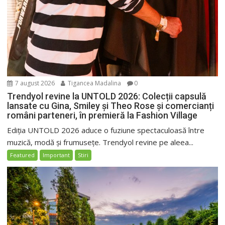
7 august 2026
Tigancea Madalina
0
Trendyol revine la UNTOLD 2026: Colecții capsulă
lansate cu Gina, Smiley și Theo Rose și comercianți
români parteneri, în premieră la Fashion Village
Ediția UNTOLD 2026 aduce o fuziune spectaculoasă între
muzică, modă și frumusețe. Trendyol revine pe aleea...
Featured
Important
Stiri