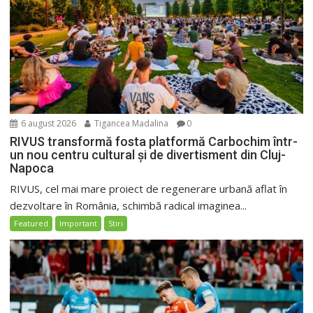
6 august 2026
Tigancea Madalina
0
RIVUS transformă fosta platformă Carbochim într-
un nou centru cultural și de divertisment din Cluj-
Napoca
RIVUS, cel mai mare proiect de regenerare urbană aflat în
dezvoltare în România, schimbă radical imaginea...
Featured
Important
Stiri