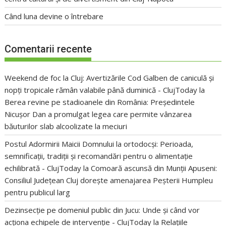
Când luna devine o întrebare
Comentarii recente
Weekend de foc la Cluj: Avertizările Cod Galben de caniculă și
nopți tropicale rămân valabile până duminică - ClujToday
la
Berea revine pe stadioanele din România: Președintele
Nicușor Dan a promulgat legea care permite vânzarea
băuturilor slab alcoolizate la meciuri
Postul Adormirii Maicii Domnului la ortodocși: Perioada,
semnificații, tradiții și recomandări pentru o alimentație
echilibrată - ClujToday
la
Comoară ascunsă din Munții Apuseni:
Consiliul Județean Cluj dorește amenajarea Peșterii Humpleu
pentru publicul larg
Dezinsecție pe domeniul public din Jucu: Unde și când vor
acționa echipele de intervenție - ClujToday
la
Relațiile