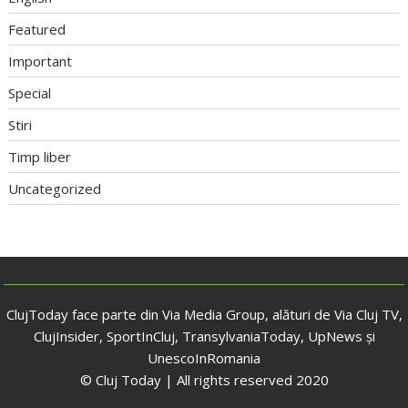
Featured
Important
Special
Stiri
Timp liber
Uncategorized
ClujToday face parte din Via Media Group, alături de Via Cluj TV,
ClujInsider, SportInCluj, TransylvaniaToday, UpNews și
UnescoInRomania
© Cluj Today | All rights reserved 2020