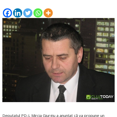
Deputatul PD-L Mircia Giurgiu a anunţat că va propune un