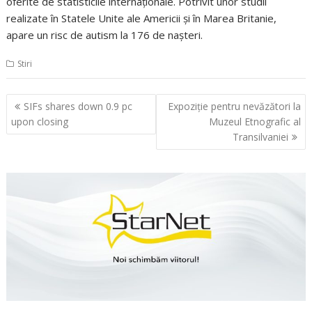
oferite de statisticile internaţionale. Potrivit unor studii
realizate în Statele Unite ale Americii şi în Marea Britanie,
apare un risc de autism la 176 de naşteri.
Stiri
Navigare
SIFs shares down 0.9 pc
Expoziţie pentru nevăzători la
în
upon closing
Muzeul Etnografic al
articole
Transilvaniei