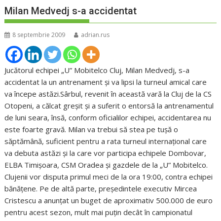
Milan Medvedj s-a accidentat
8 septembrie 2009
adrian.rus
Jucătorul echipei „U” Mobitelco Cluj, Milan Medvedj, s-a
accidentat la un antrenament şi va lipsi la turneul amical care
va începe astăzi.Sârbul, revenit în această vară la Cluj de la CS
Otopeni, a călcat greşit şi a suferit o entorsă la antrenamentul
de luni seara, însă, conform oficialilor echipei, accidentarea nu
este foarte gravă. Milan va trebui să stea pe tuşă o
săptămână, suficient pentru a rata turneul internaţional care
va debuta astăzi şi la care vor participa echipele Dombovar,
ELBA Timişoara, CSM Oradea şi gazdele de la „U” Mobitelco.
Clujenii vor disputa primul meci de la ora 19:00, contra echipei
bănăţene. Pe de altă parte, preşedintele executiv Mircea
Cristescu a anunţat un buget de aproximativ 500.000 de euro
pentru acest sezon, mult mai puţin decât în campionatul