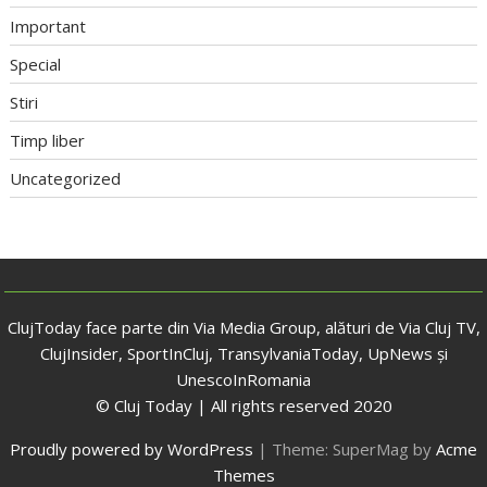
Important
Special
Stiri
Timp liber
Uncategorized
ClujToday face parte din Via Media Group, alături de Via Cluj TV,
ClujInsider, SportInCluj, TransylvaniaToday, UpNews și
UnescoInRomania
© Cluj Today | All rights reserved 2020
Proudly powered by WordPress
|
Theme: SuperMag by
Acme
Themes