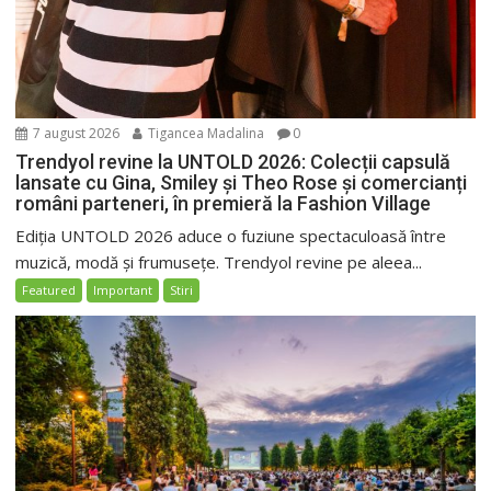
7 august 2026
Tigancea Madalina
0
Trendyol revine la UNTOLD 2026: Colecții capsulă
lansate cu Gina, Smiley și Theo Rose și comercianți
români parteneri, în premieră la Fashion Village
Ediția UNTOLD 2026 aduce o fuziune spectaculoasă între
muzică, modă și frumusețe. Trendyol revine pe aleea...
Featured
Important
Stiri