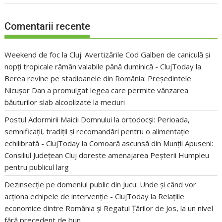
Comentarii recente
Weekend de foc la Cluj: Avertizările Cod Galben de caniculă și
nopți tropicale rămân valabile până duminică - ClujToday
la
Berea revine pe stadioanele din România: Președintele
Nicușor Dan a promulgat legea care permite vânzarea
băuturilor slab alcoolizate la meciuri
Postul Adormirii Maicii Domnului la ortodocși: Perioada,
semnificații, tradiții și recomandări pentru o alimentație
echilibrată - ClujToday
la
Comoară ascunsă din Munții Apuseni:
Consiliul Județean Cluj dorește amenajarea Peșterii Humpleu
pentru publicul larg
Dezinsecție pe domeniul public din Jucu: Unde și când vor
acționa echipele de intervenție - ClujToday
la
Relațiile
economice dintre România și Regatul Țărilor de Jos, la un nivel
fără precedent de bun