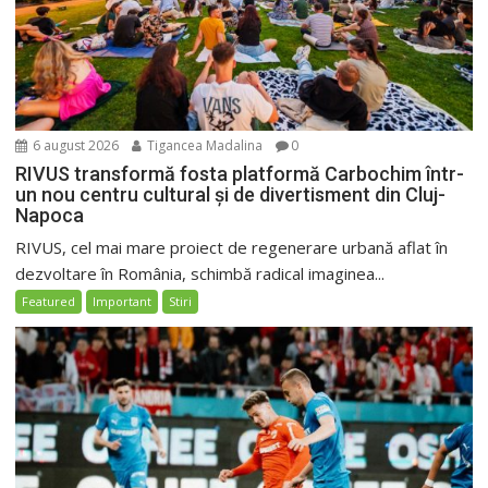
6 august 2026
Tigancea Madalina
0
RIVUS transformă fosta platformă Carbochim într-
un nou centru cultural și de divertisment din Cluj-
Napoca
RIVUS, cel mai mare proiect de regenerare urbană aflat în
dezvoltare în România, schimbă radical imaginea...
Featured
Important
Stiri