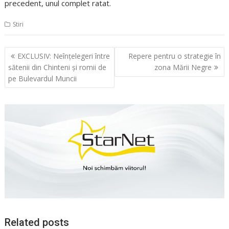
precedent, unul complet ratat.
Stiri
Navigare
EXCLUSIV: Neînţelegeri între
Repere pentru o strategie în
în
sătenii din Chinteni şi romii de
zona Mării Negre
articole
pe Bulevardul Muncii
Related posts