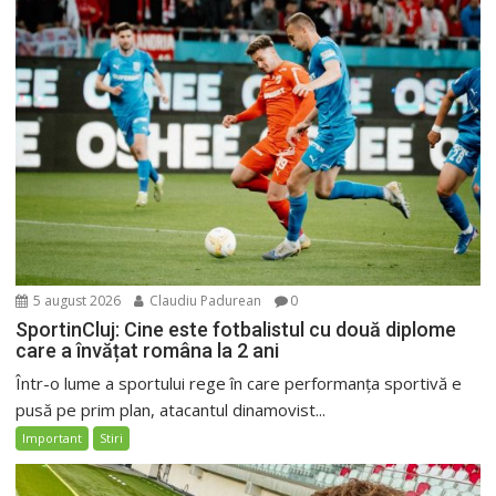
5 august 2026
Claudiu Padurean
0
SportinCluj: Cine este fotbalistul cu două diplome
care a învățat româna la 2 ani
Într-o lume a sportului rege în care performanța sportivă e
pusă pe prim plan, atacantul dinamovist...
Important
Stiri