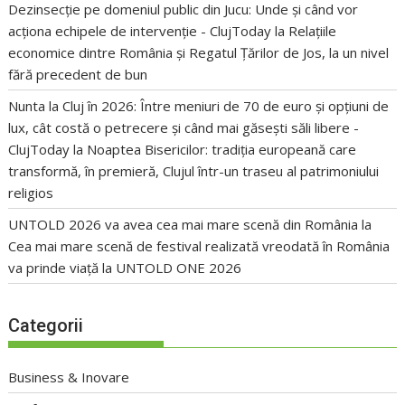
Dezinsecție pe domeniul public din Jucu: Unde și când vor
acționa echipele de intervenție - ClujToday
la
Relațiile
economice dintre România și Regatul Țărilor de Jos, la un nivel
fără precedent de bun
Nunta la Cluj în 2026: Între meniuri de 70 de euro și opțiuni de
lux, cât costă o petrecere și când mai găsești săli libere -
ClujToday
la
Noaptea Bisericilor: tradiția europeană care
transformă, în premieră, Clujul într-un traseu al patrimoniului
religios
UNTOLD 2026 va avea cea mai mare scenă din România
la
Cea mai mare scenă de festival realizată vreodată în România
va prinde viață la UNTOLD ONE 2026
Categorii
Business & Inovare