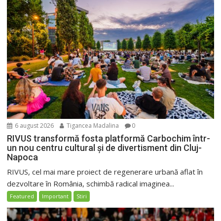
6 august 2026
Tigancea Madalina
0
RIVUS transformă fosta platformă Carbochim într-
un nou centru cultural și de divertisment din Cluj-
Napoca
RIVUS, cel mai mare proiect de regenerare urbană aflat în
dezvoltare în România, schimbă radical imaginea...
Featured
Important
Stiri