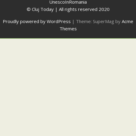
UnescoInRomania
© Cluj Today | All rights reserved 2020
Proudly powered by WordPress
|
Theme: SuperMag by
Acme
Themes