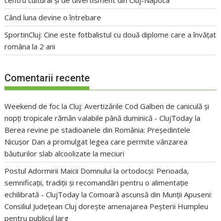
Când luna devine o întrebare
SportinCluj: Cine este fotbalistul cu două diplome care a învățat
româna la 2 ani
Comentarii recente
Weekend de foc la Cluj: Avertizările Cod Galben de caniculă și
nopți tropicale rămân valabile până duminică - ClujToday
la
Berea revine pe stadioanele din România: Președintele
Nicușor Dan a promulgat legea care permite vânzarea
băuturilor slab alcoolizate la meciuri
Postul Adormirii Maicii Domnului la ortodocși: Perioada,
semnificații, tradiții și recomandări pentru o alimentație
echilibrată - ClujToday
la
Comoară ascunsă din Munții Apuseni:
Consiliul Județean Cluj dorește amenajarea Peșterii Humpleu
pentru publicul larg