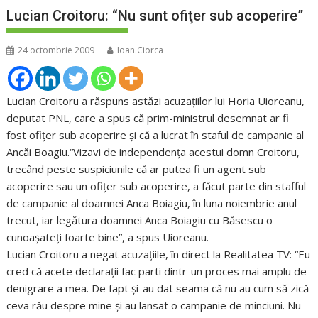
Lucian Croitoru: “Nu sunt ofiţer sub acoperire”
24 octombrie 2009
Ioan.Ciorca
Lucian Croitoru a răspuns astăzi acuzaţiilor lui Horia Uioreanu,
deputat PNL, care a spus că prim-ministrul desemnat ar fi
fost ofiţer sub acoperire şi că a lucrat în staful de campanie al
Ancăi Boagiu.“Vizavi de independenţa acestui domn Croitoru,
trecând peste suspiciunile că ar putea fi un agent sub
acoperire sau un ofiţer sub acoperire, a făcut parte din stafful
de campanie al doamnei Anca Boiagiu, în luna noiembrie anul
trecut, iar legătura doamnei Anca Boiagiu cu Băsescu o
cunoaşateţi foarte bine”, a spus Uioreanu.
Lucian Croitoru a negat acuzaţiile, în direct la Realitatea TV: “Eu
cred că acete declaraţii fac parti dintr-un proces mai amplu de
denigrare a mea. De fapt şi-au dat seama că nu au cum să zică
ceva rău despre mine şi au lansat o campanie de minciuni. Nu