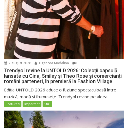
7 august 2026
Tigancea Madalina
0
Trendyol revine la UNTOLD 2026: Colecții capsulă
lansate cu Gina, Smiley și Theo Rose și comercianți
români parteneri, în premieră la Fashion Village
Ediția UNTOLD 2026 aduce o fuziune spectaculoasă între
muzică, modă și frumusețe. Trendyol revine pe aleea...
Featured
Important
Stiri