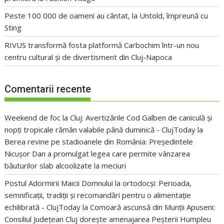
Peste 100 000 de oameni au cântat, la Untold, împreună cu
Sting
RIVUS transformă fosta platformă Carbochim într-un nou
centru cultural și de divertisment din Cluj-Napoca
Comentarii recente
Weekend de foc la Cluj: Avertizările Cod Galben de caniculă și
nopți tropicale rămân valabile până duminică - ClujToday
la
Berea revine pe stadioanele din România: Președintele
Nicușor Dan a promulgat legea care permite vânzarea
băuturilor slab alcoolizate la meciuri
Postul Adormirii Maicii Domnului la ortodocși: Perioada,
semnificații, tradiții și recomandări pentru o alimentație
echilibrată - ClujToday
la
Comoară ascunsă din Munții Apuseni:
Consiliul Județean Cluj dorește amenajarea Peșterii Humpleu