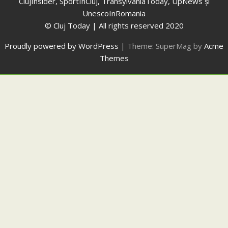
ClujInsider, SportInCluj, TransylvaniaToday, UpNews și
UnescoInRomania
© Cluj Today | All rights reserved 2020
Proudly powered by WordPress
|
Theme: SuperMag by
Acme
Themes