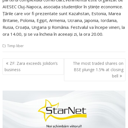
AIESEC Cluj-Napoca, asociaţia studenţilor în ştiinţe economice.
Ţările care vor fi prezentate sunt Kazahstan, Estonia, Marea
Britanie, Polonia, Egipt, Armenia, Ucraina, Japonia, Iordania,
Rusia, Croaţia, Ungaria şi România. Festvalul va începe vineri, la
ora 14.00, şi se va încheia în aceeaşi zi, la ora 20.00.
Timp liber
Navigare
ZF: Zara exceeds Jolidon’s
The most traded shares on
în
business
BSE plunge 1.5% at closing
articole
bell