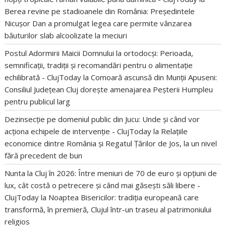
Berea revine pe stadioanele din România: Președintele
Nicușor Dan a promulgat legea care permite vânzarea
băuturilor slab alcoolizate la meciuri
Postul Adormirii Maicii Domnului la ortodocși: Perioada,
semnificații, tradiții și recomandări pentru o alimentație
echilibrată - ClujToday
la
Comoară ascunsă din Munții Apuseni:
Consiliul Județean Cluj dorește amenajarea Peșterii Humpleu
pentru publicul larg
Dezinsecție pe domeniul public din Jucu: Unde și când vor
acționa echipele de intervenție - ClujToday
la
Relațiile
economice dintre România și Regatul Țărilor de Jos, la un nivel
fără precedent de bun
Nunta la Cluj în 2026: Între meniuri de 70 de euro și opțiuni de
lux, cât costă o petrecere și când mai găsești săli libere -
ClujToday
la
Noaptea Bisericilor: tradiția europeană care
transformă, în premieră, Clujul într-un traseu al patrimoniului
religios