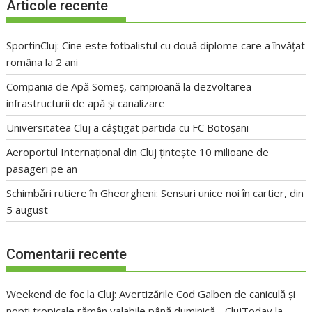
Articole recente
SportinCluj: Cine este fotbalistul cu două diplome care a învățat
româna la 2 ani
Compania de Apă Someș, campioană la dezvoltarea
infrastructurii de apă și canalizare
Universitatea Cluj a câștigat partida cu FC Botoșani
Aeroportul Internațional din Cluj țintește 10 milioane de
pasageri pe an
Schimbări rutiere în Gheorgheni: Sensuri unice noi în cartier, din
5 august
Comentarii recente
Weekend de foc la Cluj: Avertizările Cod Galben de caniculă și
nopți tropicale rămân valabile până duminică - ClujToday
la