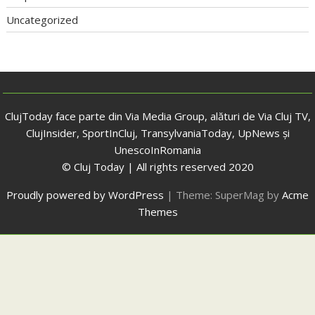
Uncategorized
ClujToday face parte din Via Media Group, alături de Via Cluj TV,
ClujInsider, SportInCluj, TransylvaniaToday, UpNews și
UnescoInRomania
© Cluj Today | All rights reserved 2020
Proudly powered by WordPress
|
Theme: SuperMag by
Acme
Themes