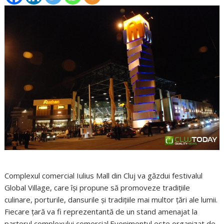
Complexul comercial Iulius Mall din Cluj va găzdui festivalul
Global Village, care îşi propune să promoveze tradiţiile
culinare, porturile, dansurile şi tradiţiile mai multor ţări ale lumii.
Fiecare ţară va fi reprezentantă de un stand amenajat la
parterul complexului comercial.Evenimentul este organizat de