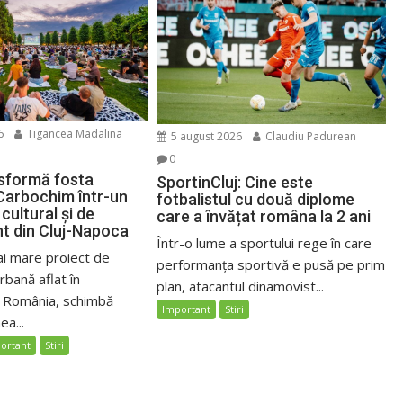
6
Tigancea Madalina
5 august 2026
Claudiu Padurean
0
sformă fosta
SportinCluj: Cine este
Carbochim într-un
fotbalistul cu două diplome
cultural și de
care a învățat româna la 2 ani
nt din Cluj-Napoca
Într-o lume a sportului rege în care
ai mare proiect de
performanța sportivă e pusă pe prim
bană aflat în
plan, atacantul dinamovist...
n România, schimbă
Important
Stiri
ea...
ortant
Stiri