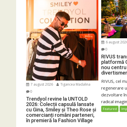
6 august 202
0
RIVUS tran
platformă 
nou centru 
divertisme
RIVUS, cel m
7 august 2026
Tigancea Madalina
regenerare ur
0
dezvoltare î
Trendyol revine la UNTOLD
radical imagin
2026: Colecții capsulă lansate
cu Gina, Smiley și Theo Rose și
Featured
Imp
comercianți români parteneri,
în premieră la Fashion Village