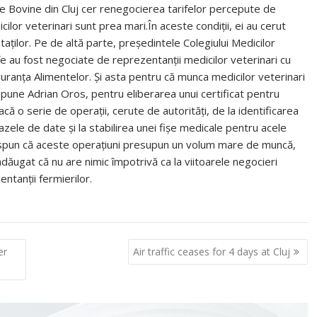
de Bovine din Cluj cer renegocierea tarifelor percepute de
cilor veterinari sunt prea mari.În aceste condiţii, ei au cerut
aţilor. Pe de altă parte, preşedintele Colegiului Medicilor
fe au fost negociate de reprezentanţii medicilor veterinari cu
guranţa Alimentelor. Şi asta pentru că munca medicilor veterinari
 spune Adrian Oros, pentru eliberarea unui certificat pentru
acă o serie de operaţii, cerute de autorităţi, de la identificarea
azele de date şi la stabilirea unei fişe medicale pentru acele
ri spun că aceste operaţiuni presupun un volum mare de muncă,
 adăugat că nu are nimic împotrivă ca la viitoarele negocieri
entanţii fermierilor.
er
Air traffic ceases for 4 days at Cluj