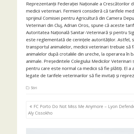
Reprezentanţii Federaţiei Naţionale a Crescătorilor 
medicii veterinari. Fermierii consideră că tarifele medi
sprijinul Comisiei pentru Agricultură din Camera Deput
Veterinari din Cluj, Adrian Oros, spune că aceste tari
Autoritatea Naţională Sanitar-Veterinară şi pentru Si
este reglementată de cerinţele autorităţilor. Astfel,
transportul animalelor, medicii veterinari trebuie să f
animalelor după crotaliile din ureche, la operarea în b
animale. Preşedintele Colegiului Medicilor Veterina
pentru care este normal ca medicii să fie plătiţi. El a
legate de tarifele veterinarilor să fie invitaţi şi reprez
Stiri
Navigare
FC Porto Do Not Miss Me Anymore – Lyon Defend
în
Aly Cissokho
articole