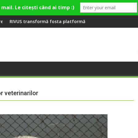
a Fashion Village
ta platformă Carbochim într-un nou centru cultural și de dive
Când luna devine o întrebare
r veterinarilor