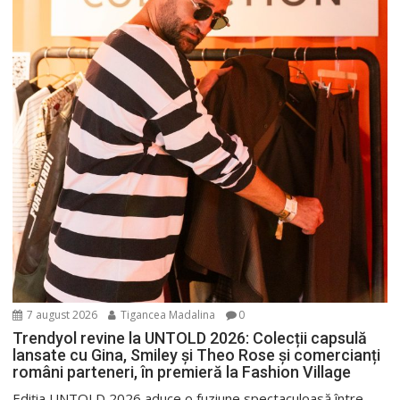
7 august 2026
Tigancea Madalina
0
Trendyol revine la UNTOLD 2026: Colecții capsulă
lansate cu Gina, Smiley și Theo Rose și comercianți
români parteneri, în premieră la Fashion Village
Ediția UNTOLD 2026 aduce o fuziune spectaculoasă între