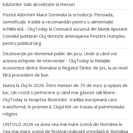
băuturilor slab alcoolizate la meciuri
Postul Adormirii Maicii Domnului la ortodocși: Perioada,
semnificații, tradiții și recomandări pentru o alimentație
echilibrată - ClujToday
la
Comoară ascunsă din Munții Apuseni:
Consiliul Județean Cluj dorește amenajarea Peșterii Humpleu
pentru publicul larg
Dezinsecție pe domeniul public din Jucu: Unde și când vor
acționa echipele de intervenție - ClujToday
la
Relațiile
economice dintre România și Regatul Țărilor de Jos, la un nivel
fără precedent de bun
Nunta la Cluj în 2026: Între meniuri de 70 de euro și opțiuni de
lux, cât costă o petrecere și când mai găsești săli libere -
ClujToday
la
Noaptea Bisericilor: tradiția europeană care
transformă, în premieră, Clujul într-un traseu al patrimoniului
religios
UNTOLD 2026 va avea cea mai mare scenă din România
la
Cea mai mare scenă de festival realizată vreodată în România