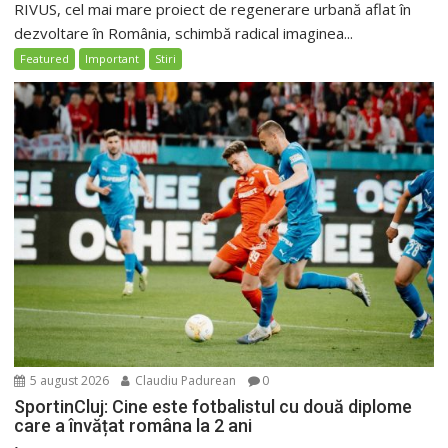
RIVUS, cel mai mare proiect de regenerare urbană aflat în
dezvoltare în România, schimbă radical imaginea...
Featured
Important
Stiri
5 august 2026
Claudiu Padurean
0
SportinCluj: Cine este fotbalistul cu două diplome
care a învățat româna la 2 ani