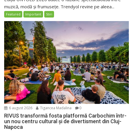
muzică, modă și frumusețe. Trendyol revine pe aleea...
Featured
Important
Stiri
6 august 2026
Tigancea Madalina
0
RIVUS transformă fosta platformă Carbochim într-
un nou centru cultural și de divertisment din Cluj-
Napoca