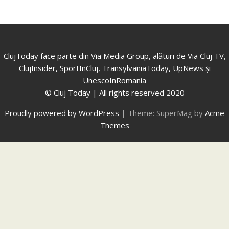
ClujToday face parte din Via Media Group, alături de Via Cluj TV,
ClujInsider, SportInCluj, TransylvaniaToday, UpNews și
UnescoInRomania
© Cluj Today | All rights reserved 2020
Proudly powered by WordPress
|
Theme: SuperMag by
Acme
Themes