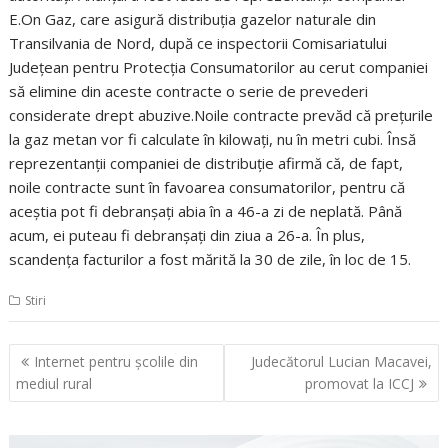
E.On Gaz, care asigură distribuţia gazelor naturale din
Transilvania de Nord, după ce inspectorii Comisariatului
Judeţean pentru Protecţia Consumatorilor au cerut companiei
să elimine din aceste contracte o serie de prevederi
considerate drept abuzive.Noile contracte prevăd că preţurile
la gaz metan vor fi calculate în kilowaţi, nu în metri cubi. Însă
reprezentanţii companiei de distribuţie afirmă că, de fapt,
noile contracte sunt în favoarea consumatorilor, pentru că
aceştia pot fi debranşaţi abia în a 46-a zi de neplată. Până
acum, ei puteau fi debranşaţi din ziua a 26-a. În plus,
scandenţa facturilor a fost mărită la 30 de zile, în loc de 15.
Stiri
Navigare
Internet pentru şcolile din
Judecătorul Lucian Macavei,
în
mediul rural
promovat la ICCJ
articole