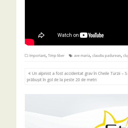
,
,
,
Important
Timp liber
ave maria
claudiu padurean
cl
Navigare
Un alpinist a fost accidentat grav în Cheile Turzii – S
în
prăbușit în gol de la peste 20 de metri
articole