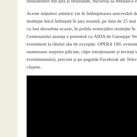
utilizatorilor din țară și străinătate, bucuroși să retrăiască
Aceste inițiative artistice vin în întâmpinarea aniversăr
instituție lirică înființată în țara noastră, pe data de 25 m
cu fast deosebita ocazie, în pofida restricțiilor resimțite 
Centenarului anunța o premieră cu AIDA de Giuseppe Verd
eveniment la rândul său de excepție. OPERA 100, evenimen
numeroase surprize plăcute, clipe emoționante și invitați s
evenimentului), precum și pe paginile Facebook ale Televi
clujene.