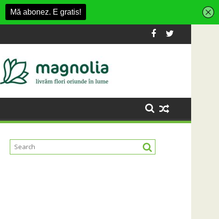
luj-Napoca
SportinCluj: Cine este fotbalistul cu două diplome c