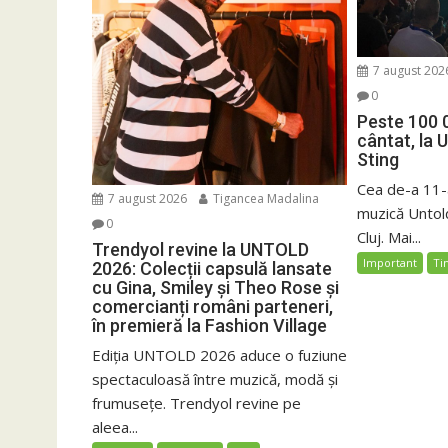
7 august 202
0
Peste 100 
cântat, la 
Sting
Cea de-a 11-a
7 august 2026
Tigancea Madalina
muzică Untold
0
Cluj. Mai...
Trendyol revine la UNTOLD
Important
Ti
2026: Colecții capsulă lansate
cu Gina, Smiley și Theo Rose și
comercianți români parteneri,
în premieră la Fashion Village
Ediția UNTOLD 2026 aduce o fuziune
spectaculoasă între muzică, modă și
frumusețe. Trendyol revine pe
aleea...