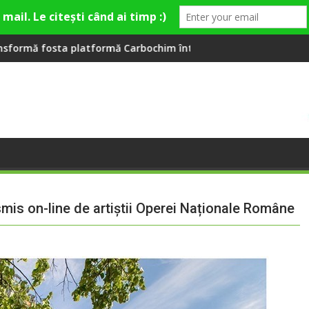
ge
arbochim într-un nou centru cultural și de divertisment din C
Când luna devine o întrebare
nsmis on-line de artiștii Operei Naționale Române