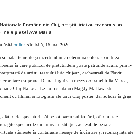
Naționale Române din Cluj, artiștii lirici au transmis un
line a piesei Ave Maria.
rtășită
online
sâmbătă, 16 mai 2020.
 socială, temerile și incertitudinile determinate de răspândirea
mosului în care publicul de pretutindeni poate pătrunde acum, printr-
terpretată de artiștii teatrului liric clujean, orchestrată de Flaviu
interpretarea sopranei Diana Țugui și a mezzosopranei Iulia Merca,
Române Cluj-Napoca. Le-au fost alături Magdy M. Hawash
nant cu filmări și fotografii ale unui Cluj pustiu, dar solidar în grija
lături de spectatorii săi pe tot parcursul izolării, oferindu-le
răgite spectacole din arhiva instituției, accesibile pe site-
rtuală stârnește în continuare mesaje de încântare și recunoștință ale