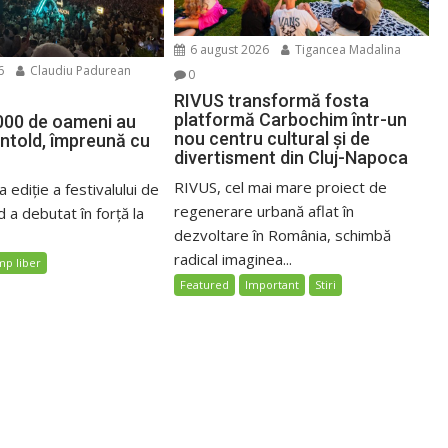
6 august 2026
Tigancea Madalina
6
Claudiu Padurean
0
RIVUS transformă fosta
platformă Carbochim într-un
000 de oameni au
nou centru cultural și de
Untold, împreună cu
divertisment din Cluj-Napoca
RIVUS, cel mai mare proiect de
 ediție a festivalului de
regenerare urbană aflat în
 a debutat în forță la
dezvoltare în România, schimbă
radical imaginea...
mp liber
Featured
Important
Stiri