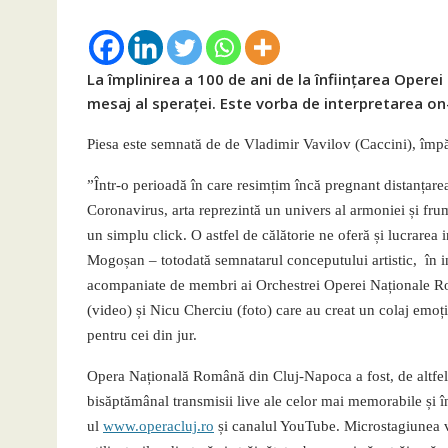
La împlinirea a 100 de ani de la înființarea Operei 
mesaj al speraței. Este vorba de interpretarea on-
Piesa este semnată de de Vladimir Vavilov (Caccini), împă
”Într-o perioadă în care resimțim încă pregnant distanțarea
Coronavirus, arta reprezintă un univers al armoniei și fru
un simplu click. O astfel de călătorie ne oferă și lucrarea in
Mogoșan – totodată semnatarul conceputului artistic, în 
acompaniate de membri ai Orchestrei Operei Naționale 
(video) și Nicu Cherciu (foto) care au creat un colaj emoțio
pentru cei din jur.
Opera Națională Română din Cluj-Napoca a fost, de altfel, a
bisăptămânal transmisii live ale celor mai memorabile și înd
ul
www.operacluj.ro
și canalul YouTube. Microstagiunea vi