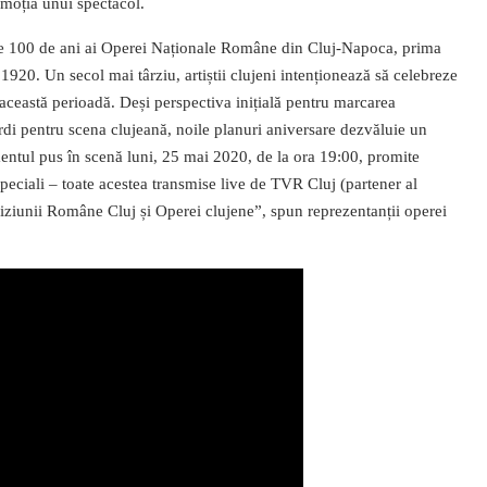
 emoția unui spectacol.
ii de 100 de ani ai Operei Naționale Române din Cluj-Napoca, prima
ai 1920. Un secol mai târziu, artiștii clujeni intenționează să celebreze
în această perioadă. Deși perspectiva inițială pentru marcarea
i pentru scena clujeană, noile planuri aniversare
dezvăluie
un
tul pus în scenă luni, 25 mai 2020, de la ora 19:00, promite
peciali – toate acestea transmise live de TVR Cluj (partener al
ziunii Române Cluj și Operei clujene”, spun reprezentanții operei