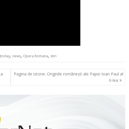
,
,
,
ujtoday
news
Opera Romana
stiri
-a
Pagina de istorie: Originile românești ale Papei Ioan Paul al
II-lea