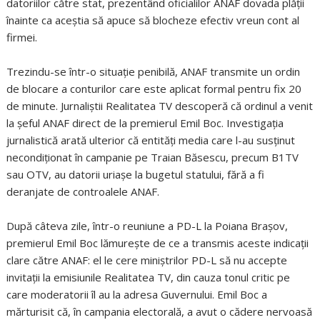
datoriilor către stat, prezentând oficialilor ANAF dovada plăţii
înainte ca aceştia să apuce să blocheze efectiv vreun cont al
firmei.
Trezindu-se într-o situaţie penibilă, ANAF transmite un ordin
de blocare a conturilor care este aplicat formal pentru fix 20
de minute. Jurnaliştii Realitatea TV descoperă că ordinul a venit
la şeful ANAF direct de la premierul Emil Boc. Investigaţia
jurnalistică arată ulterior că entităţi media care l-au susţinut
necondiţionat în campanie pe Traian Băsescu, precum B1TV
sau OTV, au datorii uriaşe la bugetul statului, fără a fi
deranjate de controalele ANAF.
După câteva zile, într-o reuniune a PD-L la Poiana Braşov,
premierul Emil Boc lămureşte de ce a transmis aceste indicaţii
clare către ANAF: el le cere miniştrilor PD-L să nu accepte
invitaţii la emisiunile Realitatea TV, din cauza tonul critic pe
care moderatorii îl au la adresa Guvernului. Emil Boc a
mărturisit că, în campania electorală, a avut o cădere nervoasă