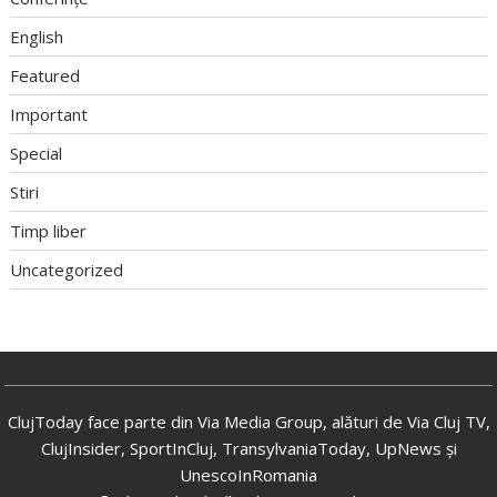
English
Featured
Important
Special
Stiri
Timp liber
Uncategorized
ClujToday face parte din Via Media Group, alături de Via Cluj TV,
ClujInsider, SportInCluj, TransylvaniaToday, UpNews și
UnescoInRomania