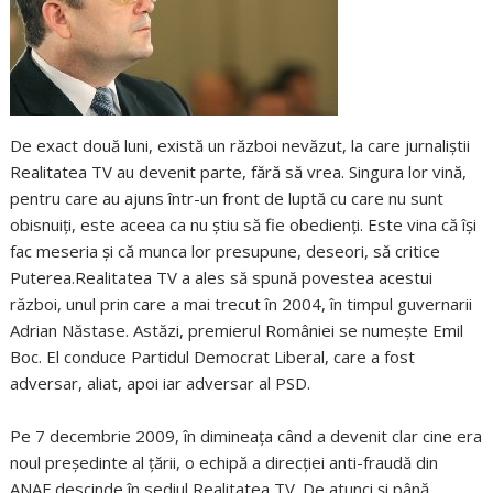
De exact două luni, există un război nevăzut, la care jurnaliştii
Realitatea TV au devenit parte, fără să vrea. Singura lor vină,
pentru care au ajuns într-un front de luptă cu care nu sunt
obisnuiţi, este aceea ca nu ştiu să fie obedienţi. Este vina că îşi
fac meseria şi că munca lor presupune, deseori, să critice
Puterea.Realitatea TV a ales să spună povestea acestui
război, unul prin care a mai trecut în 2004, în timpul guvernarii
Adrian Năstase. Astăzi, premierul României se numeşte Emil
Boc. El conduce Partidul Democrat Liberal, care a fost
adversar, aliat, apoi iar adversar al PSD.
Pe 7 decembrie 2009, în dimineaţa când a devenit clar cine era
noul preşedinte al ţării, o echipă a direcţiei anti-fraudă din
ANAF descinde în sediul Realitatea TV. De atunci şi până