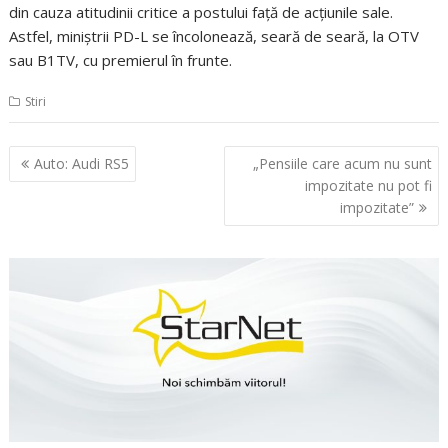
din cauza atitudinii critice a postului faţă de acţiunile sale.
Astfel, miniştrii PD-L se încolonează, seară de seară, la OTV
sau B1TV, cu premierul în frunte.
Stiri
Navigare
Auto: Audi RS5
„Pensiile care acum nu sunt
în
impozitate nu pot fi
articole
impozitate”