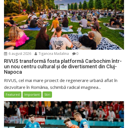
6 august 2026
Tigancea Madalina
0
RIVUS transformă fosta platformă Carbochim într-
un nou centru cultural și de divertisment din Cluj-
Napoca
RIVUS, cel mai mare proiect de regenerare urbană aflat în
dezvoltare în România, schimbă radical imaginea...
Featured
Important
Stiri