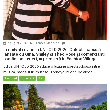
7 august 2026
Tigancea Madalina
0
Trendyol revine la UNTOLD 2026: Colecții capsulă
lansate cu Gina, Smiley și Theo Rose și comercianți
români parteneri, în premieră la Fashion Village
Ediția UNTOLD 2026 aduce o fuziune spectaculoasă între
muzică, modă și frumusețe. Trendyol revine pe aleea...
Featured
Important
Stiri