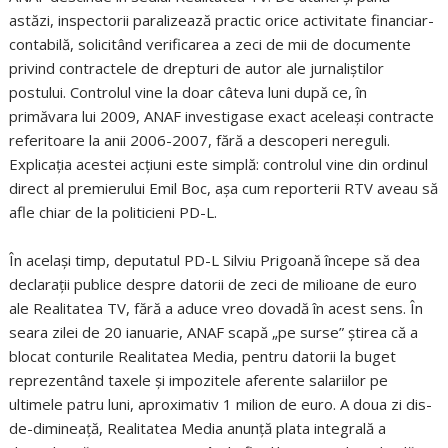
astăzi, inspectorii paralizează practic orice activitate financiar-
contabilă, solicitând verificarea a zeci de mii de documente
privind contractele de drepturi de autor ale jurnaliştilor
postului. Controlul vine la doar câteva luni după ce, în
primăvara lui 2009, ANAF investigase exact aceleaşi contracte
referitoare la anii 2006-2007, fără a descoperi nereguli.
Explicaţia acestei acţiuni este simplă: controlul vine din ordinul
direct al premierului Emil Boc, aşa cum reporterii RTV aveau să
afle chiar de la politicieni PD-L.
În acelaşi timp, deputatul PD-L Silviu Prigoană începe să dea
declaraţii publice despre datorii de zeci de milioane de euro
ale Realitatea TV, fără a aduce vreo dovadă în acest sens. În
seara zilei de 20 ianuarie, ANAF scapă „pe surse” ştirea că a
blocat conturile Realitatea Media, pentru datorii la buget
reprezentând taxele şi impozitele aferente salariilor pe
ultimele patru luni, aproximativ 1 milion de euro. A doua zi dis-
de-dimineaţă, Realitatea Media anunţă plata integrală a