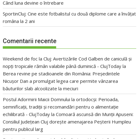
Când luna devine o întrebare
SportinCluj: Cine este fotbalistul cu două diplome care a învățat
româna la 2 ani
Comentarii recente
Weekend de foc la Cluj: Avertizările Cod Galben de caniculă și
nopți tropicale rămân valabile până duminică - ClujToday
la
Berea revine pe stadioanele din România: Președintele
Nicușor Dan a promulgat legea care permite vânzarea
băuturilor slab alcoolizate la meciuri
Postul Adormirii Maicii Domnului la ortodocși: Perioada,
semnificații, tradiții și recomandări pentru o alimentație
echilibrată - ClujToday
la
Comoară ascunsă din Munții Apuseni:
Consiliul Județean Cluj dorește amenajarea Peșterii Humpleu
pentru publicul larg